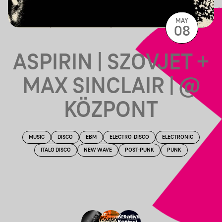
MAY
08
ASPIRIN | SZOVJET +
MAX SINCLAIR | @
KÖZPONT
MUSIC
DISCO
EBM
ELECTRO-DISCO
ELECTRONIC
ITALO DISCO
NEW WAVE
POST-PUNK
PUNK