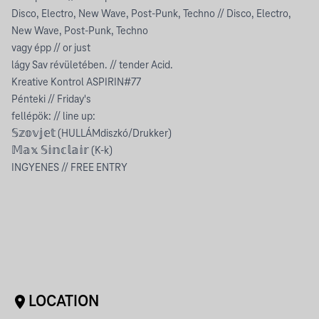
Disco, Electro, New Wave, Post-Punk, Techno // Disco, Electro,
New Wave, Post-Punk, Techno
vagy épp // or just
lágy Sav révületében. // tender Acid.
Kreative Kontrol ASPIRIN#77
Pénteki // Friday's
fellépök: // line up:
𝕊𝕫𝕠𝕧𝕛𝕖𝕥 (HULLÁMdiszkó/Drukker)
𝕄𝕒𝕩 𝕊𝕚𝕟𝕔𝕝𝕒𝕚𝕣 (K-k)
INGYENES // FREE ENTRY
LOCATION