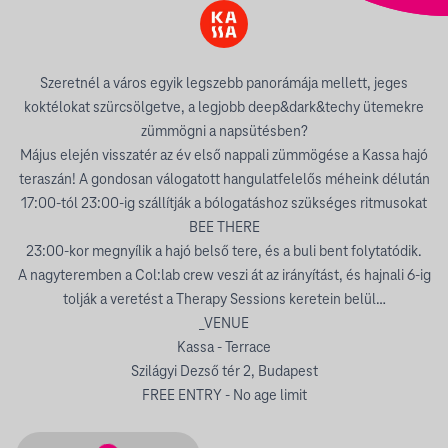
Szeretnél a város egyik legszebb panorámája mellett, jeges
koktélokat szürcsölgetve, a legjobb deep&dark&techy ütemekre
zümmögni a napsütésben?
Május elején visszatér az év első nappali zümmögése a Kassa hajó
teraszán! A gondosan válogatott hangulatfelelős méheink délután
17:00-tól 23:00-ig szállítják a bólogatáshoz szükséges ritmusokat
BEE THERE
23:00-kor megnyílik a hajó belső tere, és a buli bent folytatódik.
A nagyteremben a Col:lab crew veszi át az irányítást, és hajnali 6-ig
tolják a veretést a Therapy Sessions keretein belül…
_VENUE
Kassa - Terrace
Szilágyi Dezső tér 2, Budapest
FREE ENTRY - No age limit