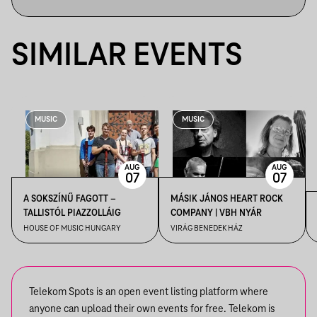
SIMILAR EVENTS
MUSIC
MUSIC
AUG
AUG
07
07
A SOKSZÍNŰ FAGOTT –
MÁSIK JÁNOS HEART ROCK
TALLISTÓL PIAZZOLLÁIG
COMPANY | VBH NYÁR
HOUSE OF MUSIC HUNGARY
VIRÁG BENEDEK HÁZ
Telekom Spots is an open event listing platform where
anyone can upload their own events for free. Telekom is