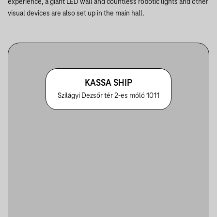
experience, a giant LED wall and countless robotic lights and other
visual devices are also set up in the main hall.
KASSA SHIP
Szilágyi Dezsőr tér 2-es móló 1011