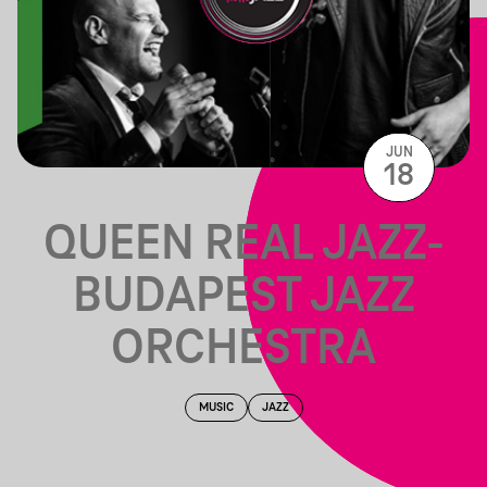
JUN
18
QUEEN REAL JAZZ-
BUDAPEST JAZZ
ORCHESTRA
MUSIC
JAZZ