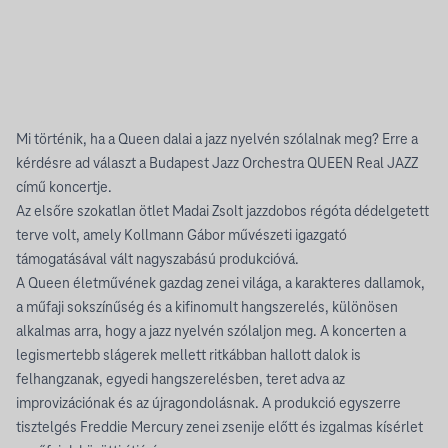
Mi történik, ha a Queen dalai a jazz nyelvén szólalnak meg? Erre a
kérdésre ad választ a Budapest Jazz Orchestra QUEEN Real JAZZ
című koncertje.
Az elsőre szokatlan ötlet Madai Zsolt jazzdobos régóta dédelgetett
terve volt, amely Kollmann Gábor művészeti igazgató
támogatásával vált nagyszabású produkcióvá.
A Queen életművének gazdag zenei világa, a karakteres dallamok,
a műfaji sokszínűség és a kifinomult hangszerelés, különösen
alkalmas arra, hogy a jazz nyelvén szólaljon meg. A koncerten a
legismertebb slágerek mellett ritkábban hallott dalok is
felhangzanak, egyedi hangszerelésben, teret adva az
improvizációnak és az újragondolásnak. A produkció egyszerre
tisztelgés Freddie Mercury zenei zsenije előtt és izgalmas kísérlet