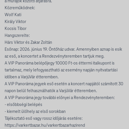
a műfajok közötti átjárásra.
Közreműködnek:
Wolf Kati
Király Viktor
Kocsis Tibor
Hangszerelte:
Hárs Viktor és Zakar Zoltán
Esőnap: 2026. június 19. Öntőház udvar. Amennyiben aznap is esik
az eső, a koncertet a Rendezvényteremben tartjuk meg.
A VIP Panoráma belépőjegy 10000 Ft-os éttermi italkupont is
tartalmaz, mely lefogyasztható az esemény napján nyitvatartási
időben a VarjúVár étteremben.
A VIP Panoráma jegyek eső esetén a koncert napjától számított 30
napon belül felhasználhatók a VarjúVár étteremben.
A VIP Panoráma jegy további előnyei a Rendezvényteremben:
- elsőbbségi belépés
- kiemelt ülőhely az első sorokban
Tájékoztató eső vagy rossz időjárás esetére:
https://varkertbazar.hu/varkertbazarhazirend