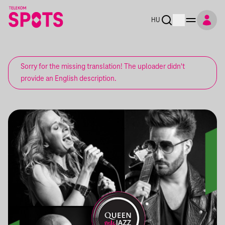
HU
Sorry for the missing translation! The uploader didn't
provide an English description.