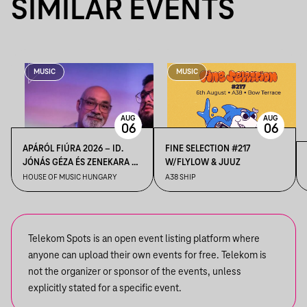
SIMILAR EVENTS
MUSIC
MUSIC
AUG
AUG
06
06
APÁRÓL FIÚRA 2026 – ID.
FINE SELECTION #217
JÓNÁS GÉZA ÉS ZENEKARA &
W/FLYLOW & JUUZ
IFJ. JÓNÁS GÉZA ÉS
HOUSE OF MUSIC HUNGARY
A38 SHIP
ZENEKARA, VENDÉG: ROBY
LAKATOS, EMILIO
Telekom Spots is an open event listing platform where
anyone can upload their own events for free. Telekom is
not the organizer or sponsor of the events, unless
explicitly stated for a specific event.