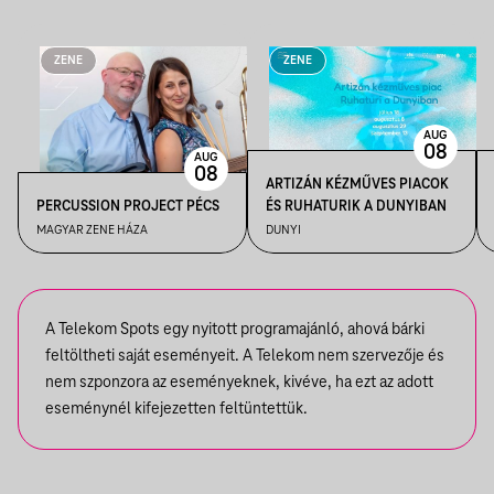
ZENE
ZENE
AUG
08
AUG
08
ARTIZÁN KÉZMŰVES PIACOK
PERCUSSION PROJECT PÉCS
ÉS RUHATURIK A DUNYIBAN
MAGYAR ZENE HÁZA
DUNYI
A Telekom Spots egy nyitott programajánló, ahová bárki
feltöltheti saját eseményeit. A Telekom nem szervezője és
nem szponzora az eseményeknek, kivéve, ha ezt az adott
eseménynél kifejezetten feltüntettük.