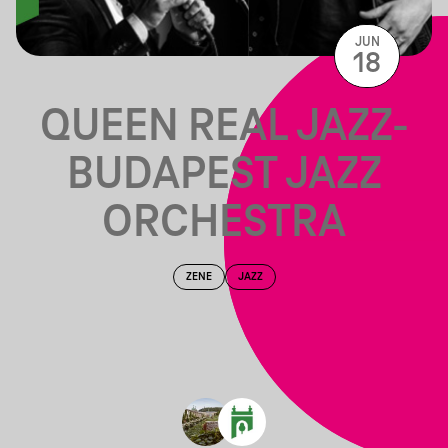
JUN
18
QUEEN REAL JAZZ-
BUDAPEST JAZZ
ORCHESTRA
ZENE
JAZZ