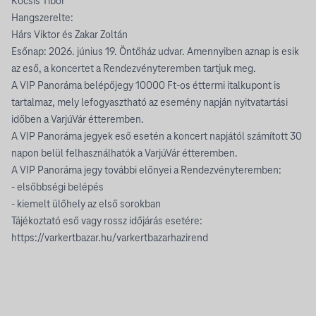
Kocsis Tibor
Hangszerelte:
Hárs Viktor és Zakar Zoltán
Esőnap: 2026. június 19. Öntőház udvar. Amennyiben aznap is esik
az eső, a koncertet a Rendezvényteremben tartjuk meg.
A VIP Panoráma belépőjegy 10000 Ft-os éttermi italkupont is
tartalmaz, mely lefogyasztható az esemény napján nyitvatartási
időben a VarjúVár étteremben.
A VIP Panoráma jegyek eső esetén a koncert napjától számított 30
napon belül felhasználhatók a VarjúVár étteremben.
A VIP Panoráma jegy további előnyei a Rendezvényteremben:
- elsőbbségi belépés
- kiemelt ülőhely az első sorokban
Tájékoztató eső vagy rossz időjárás esetére:
https://varkertbazar.hu/varkertbazarhazirend