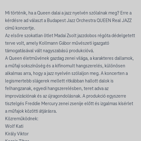
Mi történik, ha a Queen dalai a jazz nyelvén szólalnak meg? Erre a
kérdésre ad választ a Budapest Jazz Orchestra QUEEN Real JAZZ
című koncertje.
Az elsőre szokatlan ötlet Madai Zsolt jazzdobos régóta dédelgetett
terve volt, amely Kollmann Gábor művészeti igazgató
támogatásával vált nagyszabású produkcióvá.
A Queen életművének gazdag zenei világa, a karakteres dallamok,
a műfaji sokszínűség és a kifinomult hangszerelés, különösen
alkalmas arra, hogy a jazz nyelvén szólaljon meg. A koncerten a
legismertebb slágerek mellett ritkábban hallott dalok is
felhangzanak, egyedi hangszerelésben, teret adva az
improvizációnak és az újragondolásnak. A produkció egyszerre
tisztelgés Freddie Mercury zenei zsenije előtt és izgalmas kísérlet
a műfajok közötti átjárásra.
Közreműködnek:
Wolf Kati
Király Viktor