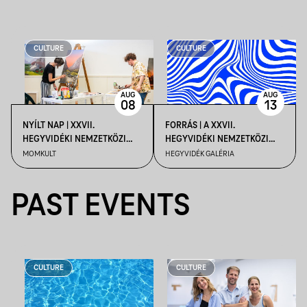
CULTURE
CULTURE
AUG
AUG
08
13
NYÍLT NAP | XXVII.
FORRÁS | A XXVII.
HEGYVIDÉKI NEMZETKÖZI
HEGYVIDÉKI NEMZETKÖZI
MŰVÉSZTELEP
MŰVÉSZTELEP KIÁLLÍTÁSA
MOMKULT
HEGYVIDÉK GALÉRIA
PAST EVENTS
CULTURE
CULTURE