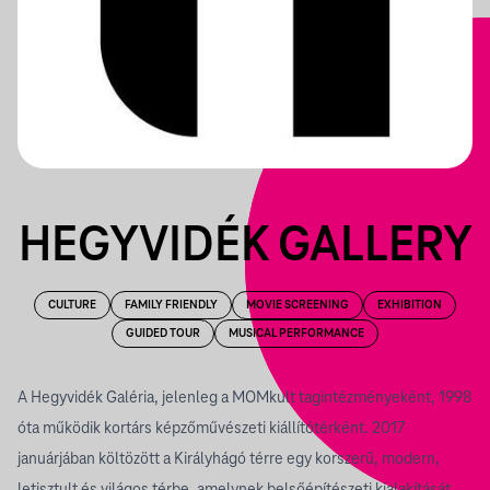
HEGYVIDÉK GALLERY
CULTURE
FAMILY FRIENDLY
MOVIE SCREENING
EXHIBITION
GUIDED TOUR
MUSICAL PERFORMANCE
A Hegyvidék Galéria, jelenleg a MOMkult tagintézményeként, 1998
óta működik kortárs képzőművészeti kiállítótérként. 2017
januárjában költözött a Királyhágó térre egy korszerű, modern,