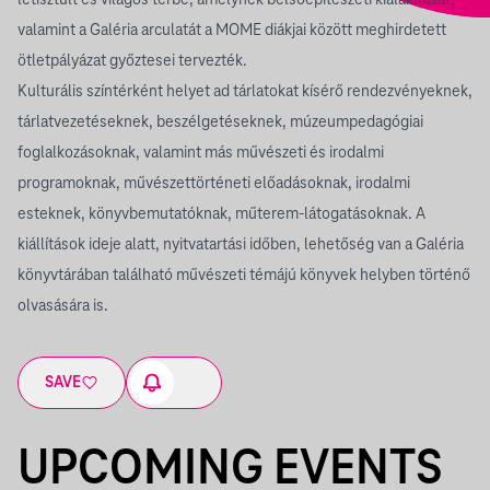
letisztult és világos térbe, amelynek belsőépítészeti kialakítását,
valamint a Galéria arculatát a MOME diákjai között meghirdetett
ötletpályázat győztesei tervezték.
Kulturális színtérként helyet ad tárlatokat kísérő rendezvényeknek,
tárlatvezetéseknek, beszélgetéseknek, múzeumpedagógiai
foglalkozásoknak, valamint más művészeti és irodalmi
programoknak, művészettörténeti előadásoknak, irodalmi
esteknek, könyvbemutatóknak, műterem-látogatásoknak. A
kiállítások ideje alatt, nyitvatartási időben, lehetőség van a Galéria
könyvtárában található művészeti témájú könyvek helyben történő
olvasására is.
SAVE
UPCOMING EVENTS