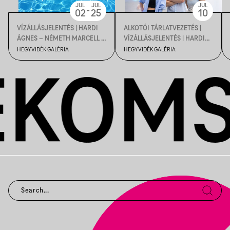
JUL
JUL
JUL
-
02
25
10
VÍZÁLLÁSJELENTÉS | HARDI
ALKOTÓI TÁRLATVEZETÉS |
ÁGNES – NÉMETH MARCELL –
VÍZÁLLÁSJELENTÉS | HARDI
VARGA DÓRA
ÁGNES ~ NÉMETH MARCELL ~
HEGYVIDÉK GALÉRIA
HEGYVIDÉK GALÉRIA
SZOBRÁSZMŰVÉSZEK
VARGA DÓRA
KIÁLLÍTÁSA