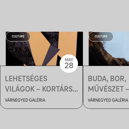
CULTURE
CULTURE
MAY
28
LEHETSÉGES
BUDA, BOR,
VILÁGOK – KORTÁRS
MŰVÉSZET 
MAGYAR GRAFIKAI
TÁRLATVEZE
VÁRNEGYED GALÉRIA
VÁRNEGYED GALÉRIA
KIÁLLÍTÁS |
BORKOSTOL
MEGNYITÓ
BELSŐ FÉNY