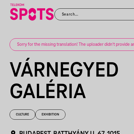
Sorry for the missing translation! The uploader didn't provide a
VÁRNEGYED
GALÉRIA
CULTURE
EXHIBITION