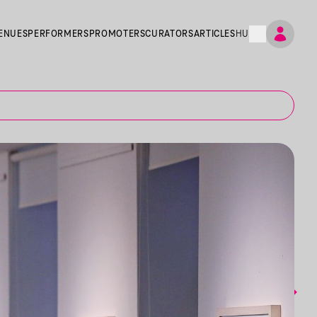
ENUES
PERFORMERS
PROMOTERS
CURATORS
ARTICLES
HU