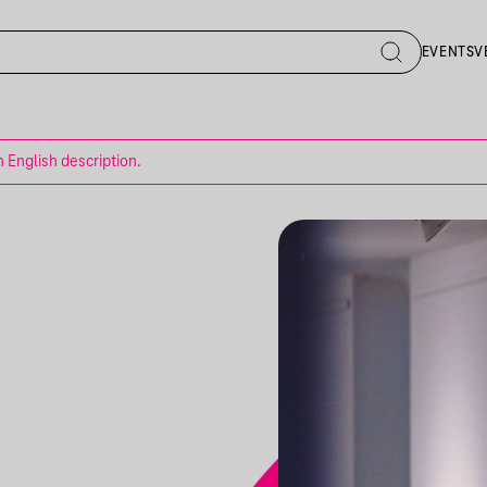
EVENTS
V
n English description.