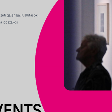
ti galériája. Kiállítások,
ia időszakos
VENTS