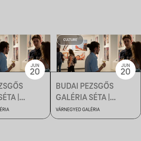
CULTURE
JUN
JUN
20
20
EZSGŐS
BUDAI PEZSGŐS
ÉTA |
GALÉRIA SÉTA |
OK
MÚZEUMOK
ÉRIA
VÁRNEGYED GALÉRIA
JA
ÉJSZAKÁJA