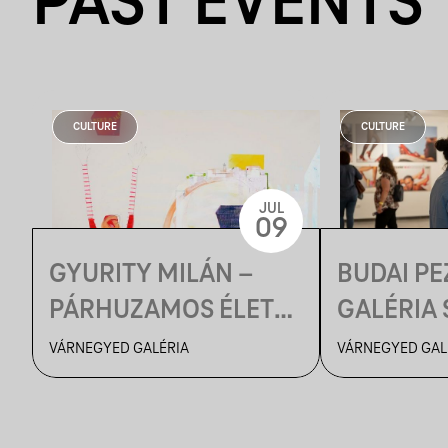
PAST EVENTS
SZÖVETSÉGÉNEK
KIÁLLÍTÁSA
CULTURE
CULTURE
JUL
09
GYURITY MILÁN –
BUDAI P
PÁRHUZAMOS ÉLETEK
GALÉRIA S
| MEGNYITÓ
MÚZEUM
VÁRNEGYED GALÉRIA
VÁRNEGYED GAL
ÉJSZAKÁ