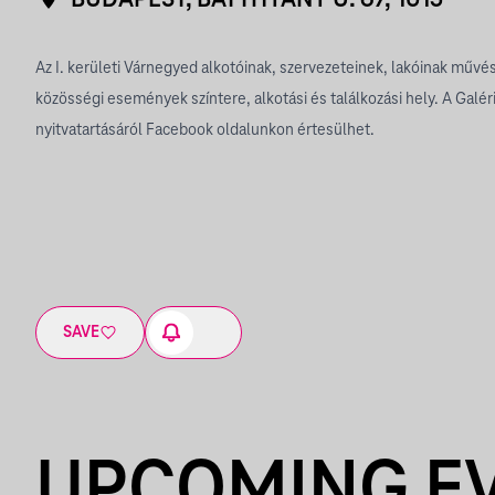
BUDAPEST, BATTHYÁNY U. 67, 1015
Az I. kerületi Várnegyed alkotóinak, szervezeteinek, lakóinak művésze
közösségi események színtere, alkotási és találkozási hely. A Galér
nyitvatartásáról Facebook oldalunkon értesülhet.
SAVE
UPCOMING E