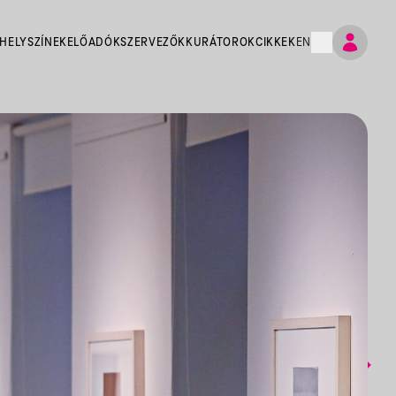
HELYSZÍNEK
ELŐADÓK
SZERVEZŐK
KURÁTOROK
CIKKEK
EN