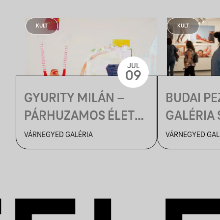
KULT
KULT
JUL
09
GYURITY MILÁN –
BUDAI P
PÁRHUZAMOS ÉLETEK
GALÉRIA S
| MEGNYITÓ
MÚZEUM
VÁRNEGYED GALÉRIA
VÁRNEGYED GAL
ÉJSZAKÁ