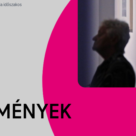
ia időszakos
EMÉNYEK