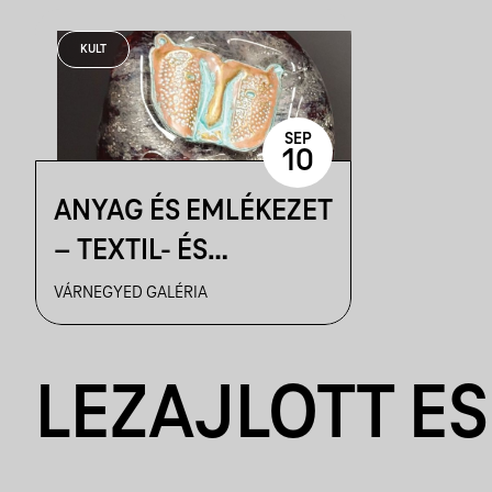
KULT
SEP
10
ANYAG ÉS EMLÉKEZET
– TEXTIL- ÉS
ÜVEGMŰVÉSZETI
VÁRNEGYED GALÉRIA
REFLEXIÓK | MAGYAR
KÉPZŐMŰVÉSZEK ÉS
LEZAJLOTT E
IPARMŰVÉSZEK
SZÖVETSÉGÉNEK
KIÁLLÍTÁSA