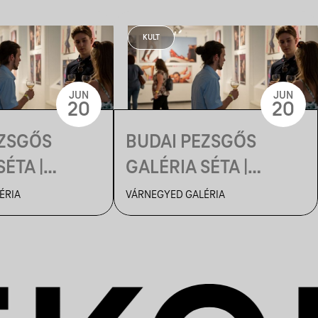
KULT
JUN
JUN
20
20
EZSGŐS
BUDAI PEZSGŐS
ÉTA |
GALÉRIA SÉTA |
OK
MÚZEUMOK
ÉRIA
VÁRNEGYED GALÉRIA
JA
ÉJSZAKÁJA