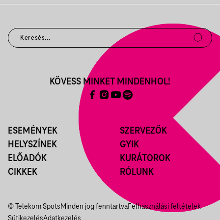
KÖVESS MINKET MINDENHOL!
ESEMÉNYEK
SZERVEZŐK
HELYSZÍNEK
GYIK
ELŐADÓK
KURÁTOROK
CIKKEK
RÓLUNK
© Telekom Spots
Minden jog fenntartva
Felhasználási feltételek
Sütikezelés
Adatkezelés