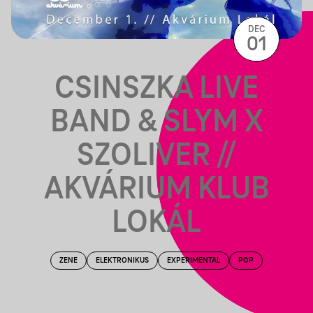
DEC
01
CSINSZKA LIVE
BAND & SLYM X
SZOLIVER //
AKVÁRIUM KLUB
LOKÁL
ZENE
ELEKTRONIKUS
EXPERIMENTAL
POP