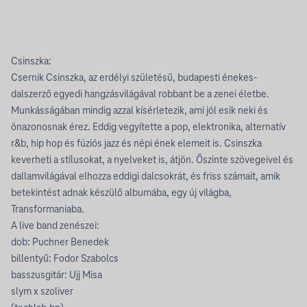
Csinszka:
Csernik Csinszka, az erdélyi születésű, budapesti énekes-
dalszerző egyedi hangzásvilágával robbant be a zenei életbe.
Munkásságában mindig azzal kísérletezik, ami jól esik neki és
önazonosnak érez. Eddig vegyítette a pop, elektronika, alternatív
r&b, hip hop és fúziós jazz és népi ének elemeit is. Csinszka
keverheti a stílusokat, a nyelveket is, átjön. Őszinte szövegeivel és
dallamvilágával elhozza eddigi dalcsokrát, és friss számait, amik
betekintést adnak készülő albumába, egy új világba,
Transformaniaba.
A live band zenészei:
dob: Puchner Benedek
billentyű: Fodor Szabolcs
basszusgitár: Ujj Misa
slym x szoliver