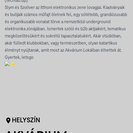
(techlab.bp)
Slym és Szoliver az itthoni elektronikus zene lovagjai. Kiadványaik
és bulijaik számos műfajt ölelnek fel, egy sötétebb, grandiózusabb
és organikusabb vonalat törve a nemzetközi underground
elektronika zónájában. Ismertek szóló és b2b aktjaikért, tematikus
megközelítésükért és sokrétű tapasztalatukért. Akár stúdióban,
akár fülledt klubbokban, vagy természetben, olyan katartikus
élményt nyújtanak, amit most az Akvárium Lokálban élhettek át.
Gyertek, letsgo
HELYSZÍN