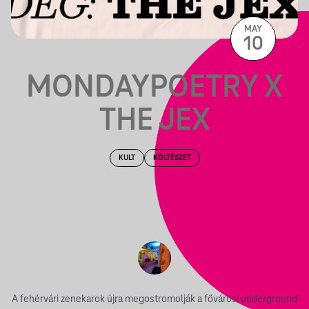
MAY
10
MONDAYPOETRY X
THE JEX
KULT
KÖLTÉSZET
A fehérvári zenekarok újra megostromolják a fővárosi underground