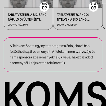
AUG
AUG
09
09
TÁRLATVEZETÉS A BIG BANG.
TÁRLATVEZETÉS ANGOL
TÁGULÓ GYŰJTEMÉNYI
NYELVEN A BIG BANG.
HORIZONTOK CÍMŰ
TÁGULÓ GYŰJTEMÉNYI
LUDWIG MÚZEUM
LUDWIG MÚZEUM
KIÁLLÍTÁSBAN
HORIZONTOK CÍMŰ
KIÁLLÍTÁSBAN
A Telekom Spots egy nyitott programajánló, ahová bárki
feltöltheti saját eseményeit. A Telekom nem szervezője és
nem szponzora az eseményeknek, kivéve, ha ezt az adott
eseménynél kifejezetten feltüntettük.