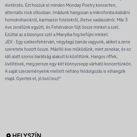
életérzés. Ezt hozzuk el minden Monday Poetry koncerten,
alternatív rock stílusban. Imádunk hangosan a mikrofonba kiabálni
homokviharokról, karmazsin fotelekről, illetve vadászatról. Már 3
éve zenélünk együtt, és Fehérváron fújt össze minket a szél.
Ezúttal az a bizonyos szél a Manyiba fog befújni minket.
JEX - Egy székesfehérvári, négytagú banda vagyunk, akiket a zene
szeretete hozott össze. Másfél éve működünk, mint zenekar, és ez
idő alatt szoros barátság alakult ki közöttünk. Hangos riffek,
üvöltések, meg persze egy-két könnycsepp várható koncertünkön.
A saját szerzeményeink mellett néhány feldolgozás is elhangzik
majd. Gyertek el, jó buli lesz!"
HELYSZÍN