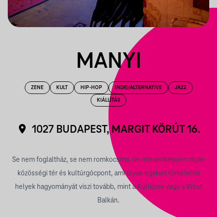
MANYI
ZENE
KULT
HIP-HOP
INDIE/ALTERNATIVE
JAZZ
KIÁLLÍTÁS
1027 BUDAPEST, MARGIT KÖRÚT 16.
Se nem foglaltház, se nem romkocsma, de mindenképpen olyan
közösségi tér és kultúrgócpont, ami olyan egykori történelmi
helyek hagyományát viszi tovább, mint a Kultiplex vagy a West
Balkán.