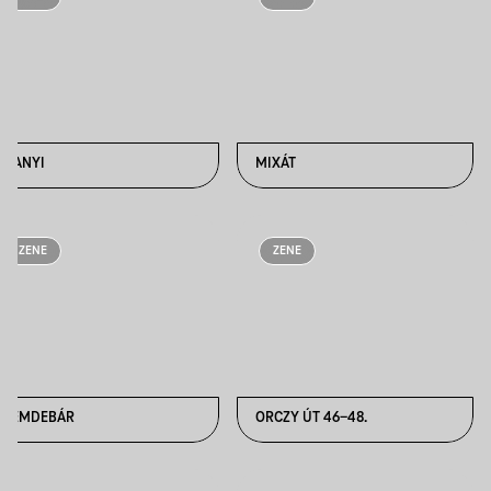
MANYI
MIXÁT
ZENE
ZENE
NEMDEBÁR
ORCZY ÚT 46-48.