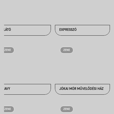
ELLÁTÓ
EXPRESSZÓ
ZENE
ZENE
HEAVY
JÓKAI MÓR MŰVELŐDÉSI HÁZ
ZENE
ZENE