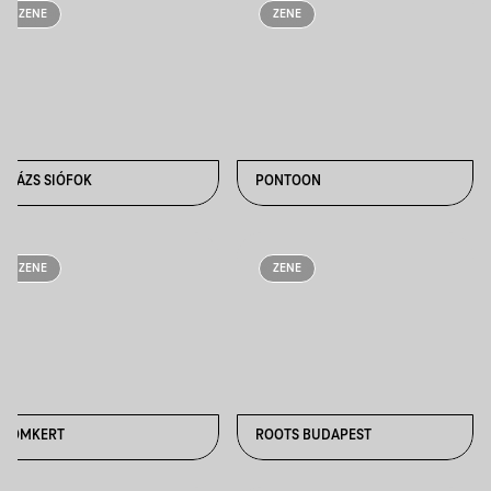
ZENE
ZENE
PLÁZS SIÓFOK
PONTOON
ZENE
ZENE
ROMKERT
ROOTS BUDAPEST