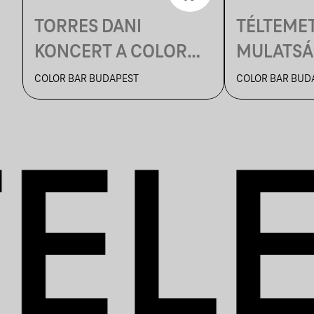
TORRES DANI
TÉLTEME
KONCERT A COLOR
MULATS
BARBAN
COLOR BAR BUDAPEST
COLOR BAR BUD