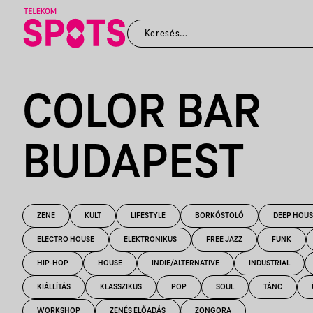
COLOR BAR
BUDAPEST
ZENE
KULT
LIFESTYLE
BORKÓSTOLÓ
DEEP HOUS
ELECTRO HOUSE
ELEKTRONIKUS
FREE JAZZ
FUNK
HIP-HOP
HOUSE
INDIE/ALTERNATIVE
INDUSTRIAL
KIÁLLÍTÁS
KLASSZIKUS
POP
SOUL
TÁNC
WORKSHOP
ZENÉS ELŐADÁS
ZONGORA