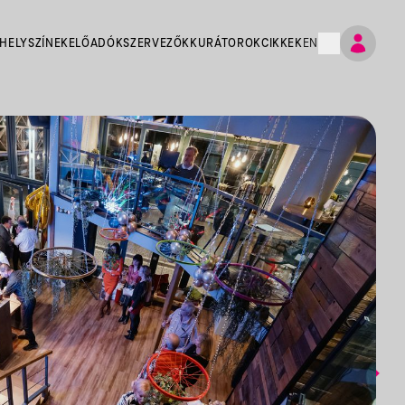
HELYSZÍNEK
ELŐADÓK
SZERVEZŐK
KURÁTOROK
CIKKEK
EN