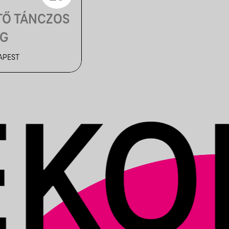
TŐ TÁNCZOS
ÁG
APEST