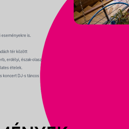
rű eseményekre is.
dách tér között
rb, erdélyi, észak-olasz.
plates ételek.
s koncert
DJ-s táncos