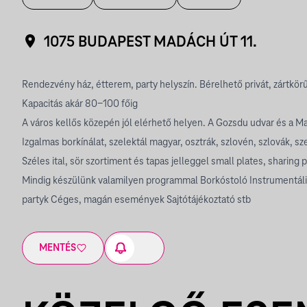
1075 BUDAPEST MADÁCH ÚT 11.
Rendezvény ház, étterem, party helyszín.
Bérelhető privát, zártkö
Kapacitás akár 80-100 főig
A város kellős közepén jól elérhető helyen.
A Gozsdu udvar és a Ma
Izgalmas borkínálat, szelektál magyar, osztrák, szlovén, szlovák, sze
Széles ital, sör szortiment és tapas jelleggel small plates, sharing 
Mindig készülünk valamilyen programmal
Borkóstoló
Instrumentáli
partyk
Céges, magán események
Sajtótájékoztató
stb
MENTÉS