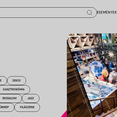
ESEMÉNYEK
E
DISCO
GASZTRONÓMIA
IRODALOM
JAZZ
ÜNNEP
VILÁGZENE