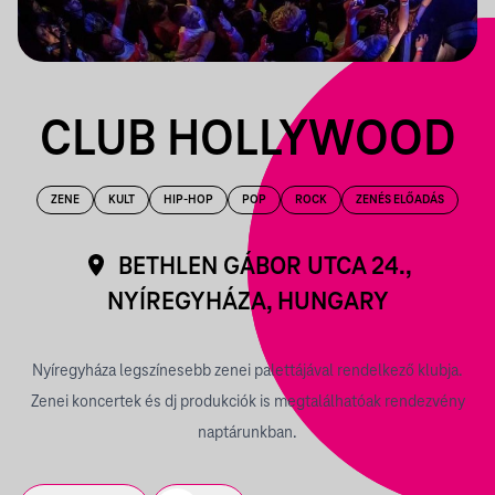
CLUB HOLLYWOOD
ZENE
KULT
HIP-HOP
POP
ROCK
ZENÉS ELŐADÁS
BETHLEN GÁBOR UTCA 24.,
NYÍREGYHÁZA, HUNGARY
Nyíregyháza legszínesebb zenei palettájával rendelkező klubja.
Zenei koncertek és dj produkciók is megtalálhatóak rendezvény
naptárunkban.