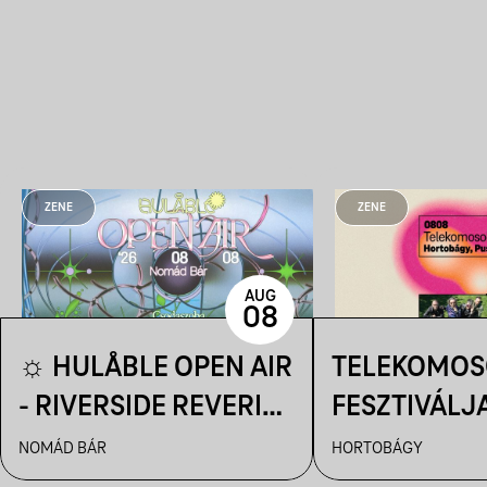
ZENE
ZENE
AUG
08
☼ HULÅBLE OPEN AIR
TELEKOMOS
- RIVERSIDE REVERIE
FESZTIVÁLJA
☼
HORTOBÁGY
NOMÁD BÁR
HORTOBÁGY
CSILLAGLES