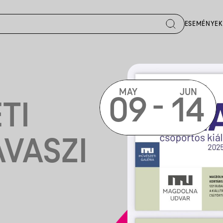
ESEMÉNYEK
MAY
JUN
-
09
14
TI
AVASZI