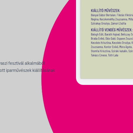
szi fesztivál alkalmából
tt iparművészek kiállításának