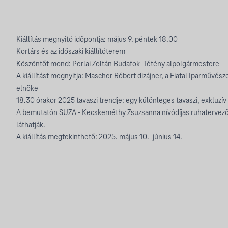
Kiállítás megnyitó időpontja: május 9. péntek 18.00
Kortárs és az időszaki kiállítóterem
Köszöntőt mond: Perlai Zoltán Budafok- Tétény alpolgármestere
A kiállítást megnyitja: Mascher Róbert dizájner, a Fiatal Iparművész
elnöke
18.30 órakor 2025 tavaszi trendje: egy különleges tavaszi, exkluzí
A bemutatón SUZA - Kecskeméthy Zsuzsanna nívódíjas ruhatervező
láthatják.
A kiállítás megtekinthető: 2025. május 10.- június 14.