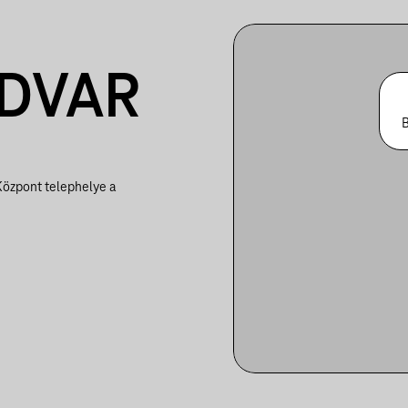
DVAR
B
Központ telephelye a