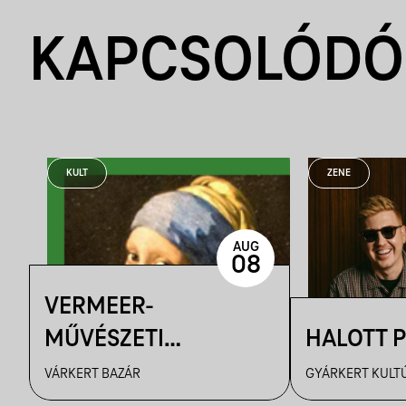
KAPCSOLÓDÓ
KULT
ZENE
AUG
08
VERMEER-
MŰVÉSZETI
HALOTT 
FILMVETÍTÉS
VÁRKERT BAZÁR
GYÁRKERT KULT