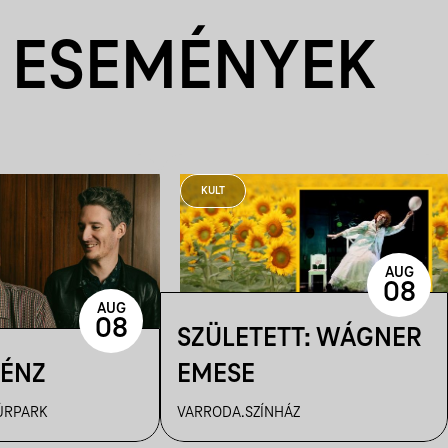
 ESEMÉNYEK
KULT
AUG
08
AUG
08
SZÜLETETT: WÁGNER
PÉNZ
EMESE
ÚRPARK
VARRODA.SZÍNHÁZ