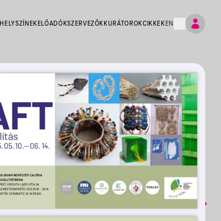
HELYSZÍNEK
ELŐADÓK
SZERVEZŐK
KURÁTOROK
CIKKEK
EN