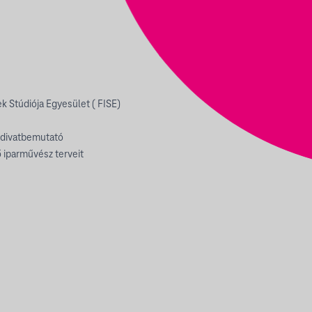
ek Stúdiója Egyesület ( FISE)
v divatbemutató
 iparművész terveit