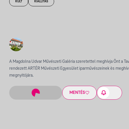
KULT
KIÁLLÍTÁS
A Magdolna Udvar Művészeti Galéria szeretettel meghívja Önt a Tava
rendezett ARTÉR Művészeti Egyesület iparművészeinek ès meghívo
megnyitójára.
MENTÉS