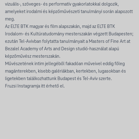
vizuális-, szöveges- és performatív gyakorlatokkal dolgozik,
amelyeket irodalmi és képzőművészeti tanulmányi során alapozott
meg.
Az ELTE BTK magyar és film alapszakán, majd az ELTE BTK
Irodalom- és Kultúratudomány mesterszakán végzett Budapesten;
ezután Tel-Avivban folytatta tanulmányait a Masters of Fine Art at
Bezalel Academy of Arts and Design studió-használat alapú
képzőművész mesterszakán.
Művészetének intim jellegéből fakadóan műveivel eddig főleg
magánterekben, kisebb galériákban, kertekben, lugasokban és
ligetekben találkozhattunk Budapest és Tel-Aviv szerte.
Fruzsi Instagramja
itt
érhető el.