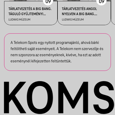
09
09
TÁRLATVEZETÉS A BIG BANG.
TÁRLATVEZETÉS ANGOL
TÁGULÓ GYŰJTEMÉNYI
NYELVEN A BIG BANG.
HORIZONTOK CÍMŰ
TÁGULÓ GYŰJTEMÉNYI
LUDWIG MÚZEUM
LUDWIG MÚZEUM
KIÁLLÍTÁSBAN
HORIZONTOK CÍMŰ
KIÁLLÍTÁSBAN
A Telekom Spots egy nyitott programajánló, ahová bárki
feltöltheti saját eseményeit. A Telekom nem szervezője és
nem szponzora az eseményeknek, kivéve, ha ezt az adott
eseménynél kifejezetten feltüntettük.