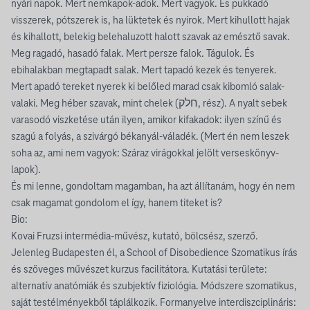
nyári napok. Mert nemkapok-adok. Mert vagyok. És pukkadó
visszerek, pótszerek is, ha lüktetek és nyirok. Mert kihullott hajak
és kihallott, belekig belehaluzott halott szavak az emésztő savak.
Meg ragadó, hasadó falak. Mert persze falok. Tágulok. És
ebihalakban megtapadt salak. Mert tapadó kezek és tenyerek.
Mert apadó tereket nyerek ki belőled marad csak kibomló salak-
valaki. Meg héber szavak, mint chelek (חלק, rész). A nyalt sebek
varasodó viszketése után ilyen, amikor kifakadok: ilyen színű és
szagú a folyás, a szivárgó békanyál-váladék. (Mert én nem leszek
soha az, ami nem vagyok: Száraz virágokkal jelölt verseskönyv-
lapok).
És mi lenne, gondoltam magamban, ha azt állítanám, hogy én nem
csak magamat gondolom el így, hanem titeket is?
Bio:
Kovai Fruzsi intermédia-művész, kutató, bölcsész, szerző.
Jelenleg Budapesten él, a School of Disobedience Szomatikus írás
és szöveges művészet kurzus facilitátora. Kutatási területe:
alternatív anatómiák és szubjektív fiziológia. Módszere szomatikus,
saját testélményekből táplálkozik. Formanyelve interdiszciplináris: