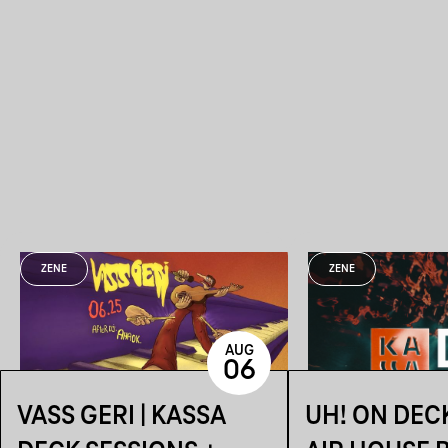
ZENE
ZENE
AUG
06
VASS GERI | KASSA
UH! ON DEC