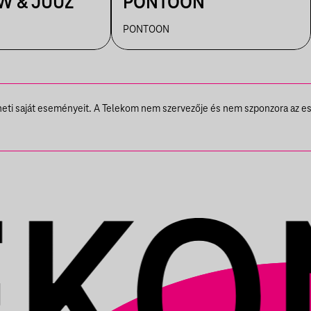
W & JUUZ
PONTOON
PONTOON
theti saját eseményeit. A Telekom nem szervezője és nem szponzora az e