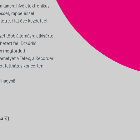
a táncra hívó elektronikus
ssel, rappeléssel,
letre. Hat éve kezdett el
zel több állomásra elkísérte
etett fel, Dzsúdló
on megfordult.
amelyet a Telex, a Recorder
ot teltházas koncerten
ihagyni!
a 7.)