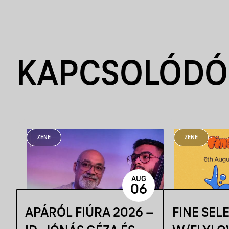
KAPCSOLÓDÓ
ZENE
ZENE
AUG
06
APÁRÓL FIÚRA 2026 –
FINE SEL