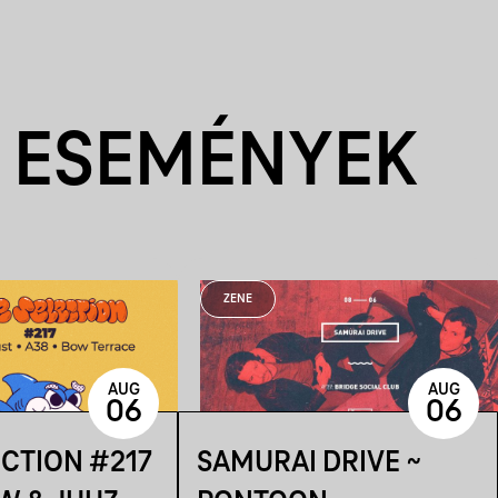
 ESEMÉNYEK
ZENE
AUG
AUG
06
06
ECTION #217
SAMURAI DRIVE ~