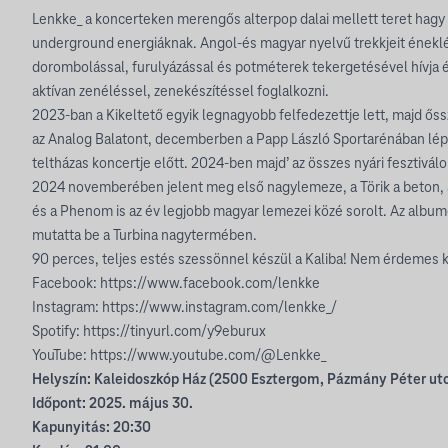
Lenkke_ a koncerteken merengős alterpop dalai mellett teret hagy 
underground energiáknak. Angol-és magyar nyelvű trekkjeit éneklé
dorombolással, furulyázással és potméterek tekergetésével hívja é
aktívan zenéléssel, zenekészítéssel foglalkozni.
2023-ban a Kikeltető egyik legnagyobb felfedezettje lett, majd őss
az Analog Balatont, decemberben a Papp László Sportarénában léph
teltházas koncertje előtt. 2024-ben majd’ az összes nyári fesztivál
2024 novemberében jelent meg első nagylemeze, a Törik a beton, 
és a Phenom is az év legjobb magyar lemezei közé sorolt. Az album
mutatta be a Turbina nagytermében.
90 perces, teljes estés szessönnel készül a Kaliba! Nem érdemes k
Facebook:
https://www.facebook.com/lenkke
Instagram:
https://www.instagram.com/lenkke_/
Spotify:
https://tinyurl.com/y9eburux
YouTube:
https://www.youtube.com/@Lenkke_
Helyszín: Kaleidoszkóp Ház (2500 Esztergom, Pázmány Péter utc
Időpont: 2025. május 30.
Kapunyitás: 20:30