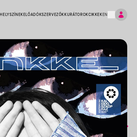
HELYSZÍNEK
ELŐADÓK
SZERVEZŐK
KURÁTOROK
CIKKEK
EN