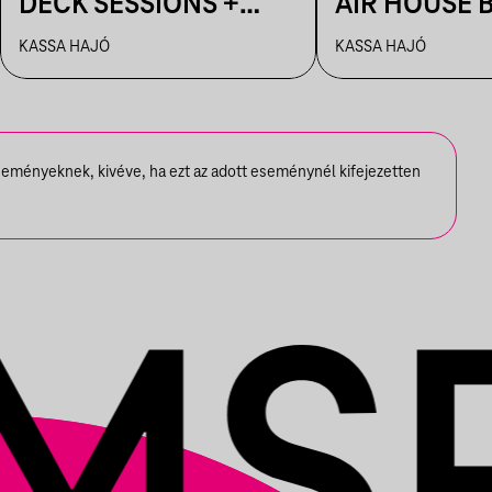
DECK SESSIONS +
AIR HOUSE 
AFTER: AHAOK.
SESSIONS
KASSA HAJÓ
KASSA HAJÓ
seményeknek, kivéve, ha ezt az adott eseménynél kifejezetten