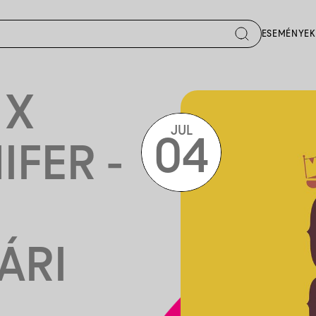
ESEMÉNYEK
 X
JUL
04
IFER -
ÁRI