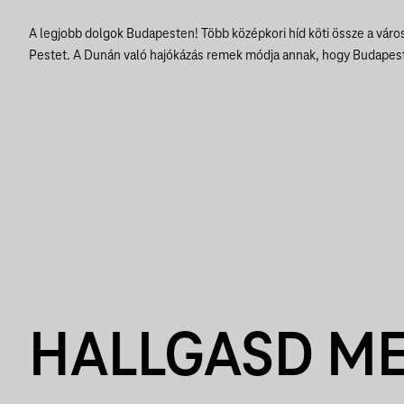
A legjobb dolgok Budapesten! Több középkori híd köti össze a város
Pestet. A Dunán való hajókázás remek módja annak, hogy Budapest
HALLGASD M