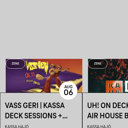
ZENE
ZENE
AUG
06
VASS GERI | KASSA
UH! ON DEC
DECK SESSIONS +
AIR HOUSE 
AFTER: AHAOK.
SESSIONS
KASSA HAJÓ
KASSA HAJÓ