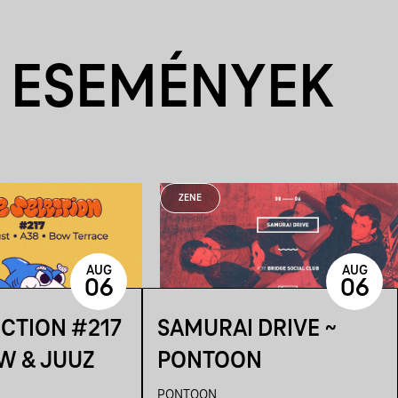
 ESEMÉNYEK
ZENE
AUG
AUG
06
06
ECTION #217
SAMURAI DRIVE ~
W & JUUZ
PONTOON
PONTOON