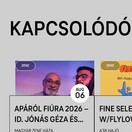
KAPCSOLÓDÓ
ZENE
ZENE
AUG
06
APÁRÓL FIÚRA 2026 –
FINE SEL
ID. JÓNÁS GÉZA ÉS
W/FLYLO
ZENEKARA & IFJ.
MAGYAR ZENE HÁZA
A38 HAJÓ