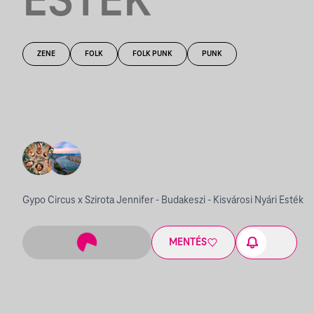
ESTÉK
ZENE
FOLK
FOLK PUNK
PUNK
Gypo Circus x Szirota Jennifer - Budakeszi - Kisvárosi Nyári Esték
MENTÉS