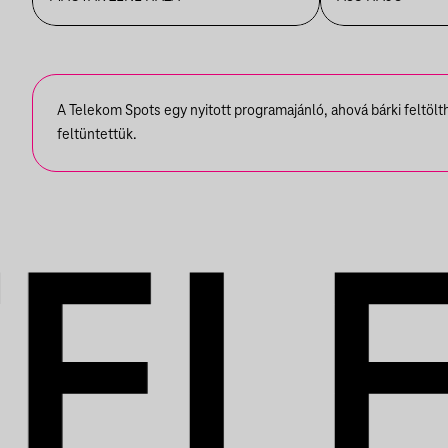
JÓNÁS GÉZA ÉS
ZENEKARA, VENDÉG:
ROBY LAKATOS,
A Telekom Spots egy nyitott programajánló, ahová bárki feltöl
EMILIO
feltüntettük.