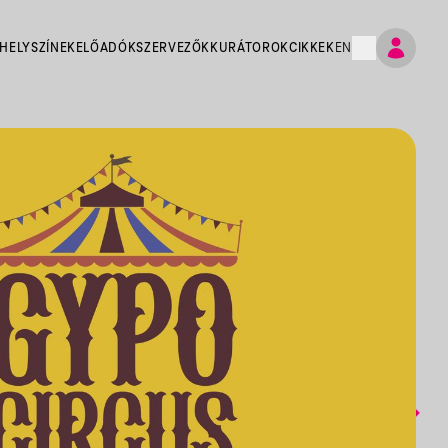
HELYSZÍNEK
ELŐADÓK
SZERVEZŐK
KURÁTOROK
CIKKEK
EN