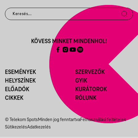
KÖVESS MINKET MINDENHOL!
ESEMÉNYEK
SZERVEZŐK
HELYSZÍNEK
GYIK
ELŐADÓK
KURÁTOROK
CIKKEK
RÓLUNK
© Telekom Spots
Minden jog fenntartva
Felhasználási feltételek
Sütikezelés
Adatkezelés