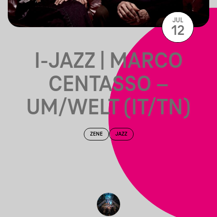
JUL
12
I-JAZZ | MARCO
CENTASSO –
UM/WELT (IT/TN)
ZENE
JAZZ