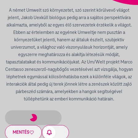
A német Umwelt szó környezetet, szó szerint körülvevő világot
jelent, Jakob Uexküll biológus pedig arra a sajátos perspektívára
alkalmazta, amelyből az egyes élő szervezetek érzékelik a világot.
Ebben az értelemben az egyének Umweltje nem pusztán a
környezetüket jelenti, hanem az általuk észlelt, szubjektív
univerzumot, a világhoz való viszonyulásuk horizontját, amely
egyszerre meghatározza és alakítja létezésük módját,
tapasztalataikat és kommunikációjukat. Az Um/Welt projekt Marco
Centasso zeneszerző-nagybőgős vezetésével azt vizsgálja, hogyan
léphetnek egymással kölcsönhatásba ezek a különféle világok, az
interakciók által pedig új terek jönnek létre a zenészek között zajló
párbeszéd számára, amelyekben a hangok segítségével
túlléphetünk az emberi kommunikáció határain.
MENTÉS