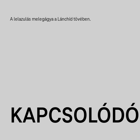
A lelazulás melegágya a Lánchíd tövében.
KAPCSOLÓDÓ