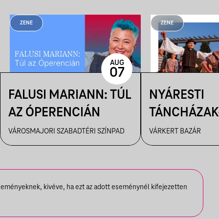
ZENE
ZENE
AUG
07
FALUSI MARIANN: TÚL
NYÁRESTI
AZ ÓPERENCIÁN
TÁNCHÁZAK
FANFARA C
VÁROSMAJORI SZABADTÉRI SZÍNPAD
VÁRKERT BAZÁR
seményeknek, kivéve, ha ezt az adott eseménynél kifejezetten