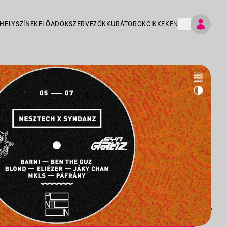
HELYSZÍNEK
ELŐADÓK
SZERVEZŐK
KURÁTOROK
CIKKEK
EN