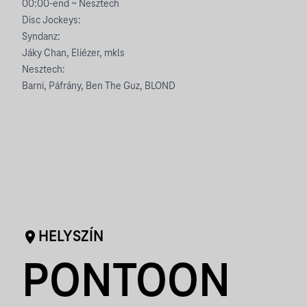
00:00-end ~ Nesztech
Disc Jockeys:
Syndanz:
Jáky Chan, Eliézer, mkls
Nesztech:
Barni, Páfrány, Ben The Guz, BLOND
HELYSZÍN
PONTOON