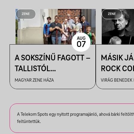
ZENE
ZENE
AUG
07
A SOKSZÍNŰ FAGOTT –
MÁSIK J
TALLISTÓL
ROCK CO
PIAZZOLLÁIG
VBH NYÁ
MAGYAR ZENE HÁZA
VIRÁG BENEDEK
A Telekom Spots egy nyitott programajánló, ahová bárki feltöl
feltüntettük.