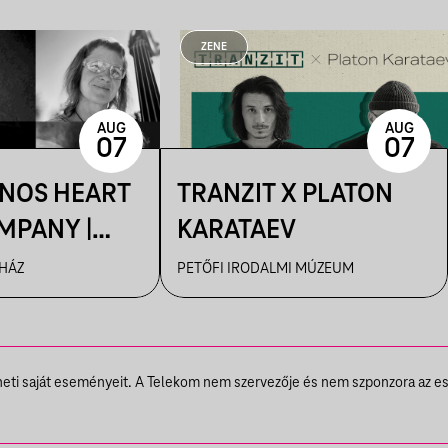
ZENE
AUG
AUG
07
07
ÁNOS HEART
TRANZIT X PLATON
MPANY |
KARATAEV
R
 HÁZ
PETŐFI IRODALMI MÚZEUM
theti saját eseményeit. A Telekom nem szervezője és nem szponzora az e