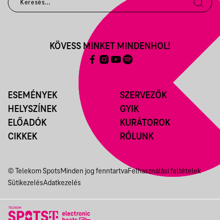
KÖVESS MINKET MINDENHOL!
ESEMÉNYEK
SZERVEZŐK
HELYSZÍNEK
GYIK
ELŐADÓK
KURÁTOROK
CIKKEK
RÓLUNK
© Telekom Spots
Minden jog fenntartva
Felhasználási feltételek
Sütikezelés
Adatkezelés