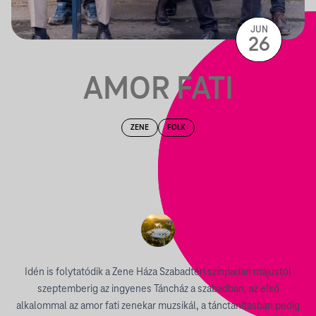
JUN
26
AMOR FATI
ZENE
FOLK
Idén is folytatódik a Zene Háza Szabadtéri színpadán májustól
szeptemberig az ingyenes Táncház a szabadban, az első
alkalommal az amor fati zenekar muzsikál, a tánctanításban pedig