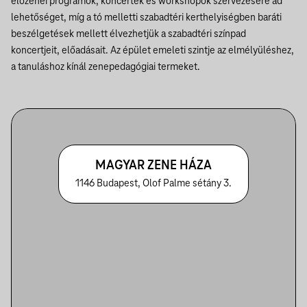
élőzenei programok, koncertek és workshopok szervezésére ad
lehetőséget, míg a tó melletti szabadtéri kerthelyiségben baráti
beszélgetések mellett élvezhetjük a szabadtéri színpad
koncertjeit, előadásait. Az épület emeleti szintje az elmélyüléshez,
a tanuláshoz kínál zenepedagógiai termeket.
MAGYAR ZENE HÁZA
1146 Budapest, Olof Palme sétány 3.