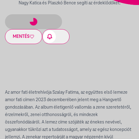
Nagy Katica és Plaszkó Bence segíti az érdeklődőket.
MENTÉS
Az amor fati életrehívója Szalay Fatima, az együttes első lemeze
amor fati címen 2023 decemberében jelent meg a Hangvető
gondozásában. Az album életigenlő vallomás a zene szeretetéről,
érzelmekről, zenei otthonosságról, és mindezek
összefonódásáról. A lemez címe szójáték az énekes nevével,
ugyanakkor tükrözi azt a tudatosságot, amely az egész koncepciót
jellemzi. A zenekar repertoárját a magyar népzenén kívül