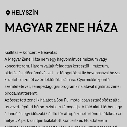
HELYSZÍN
MAGYAR ZENE HÁZA
Kiállítás – Koncert – Beavatás
A Magyar Zene Háza nem egy hagyományos múzeum vagy
koncertterem. Három vállalt feladatán keresztül - múzeum,
oktatás és előadóművészet – a látogatók aktív bevonásával hozza
közelebb a zenét az érdeklődők számára. Gyermekközpontú
szemléletével, zenepedagógiai programkínálatával izgalmas zenei
birodalmat teremt.
Az összetett zenei kínálatot a Sou Fujimoto japán sztárépítész által
tervezett épület három szintje is támogatja. A föld alatti térben egy
állandó és egy időszaki kiállító tér átfogó zenetörténeti sétáknak ad
helyet. A park szintjén kialakított Koncert- és Előadóterem