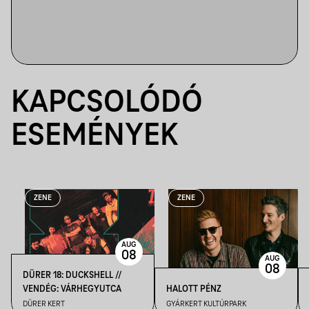
KAPCSOLÓDÓ
ESEMÉNYEK
ZENE
ZENE
AUG
08
AUG
08
DÜRER 18: DUCKSHELL //
VENDÉG: VÁRHEGYUTCA
HALOTT PÉNZ
DÜRER KERT
GYÁRKERT KULTÚRPARK