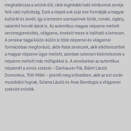
meghatározza a velünk élő, ránk leginkább ható etnikumok zenéje
felé való nyitottság. Ezek a népek sok száz éve formálják a magyar
kultúrát és zenét, így a lemezen szerepelnek török, román, cigány,
valamint horvát dalok is. Az autentikus magyar népzene mellett
versmegzenésítés, világzene, énekelt mese is hallható a lemezen.
A zenekar tagjai külön-külön is több népzenei és világzenei
formációban megforduló, aktív fiatal zenészek, akik elkötelezettek
a magyar népzene ügye mellett, azonban szívesen kísérleteznek a
népzene mellett más műfajokkal is. A zenekarban az autentikus
népzenét a vonós szekció – Danhauser Pál, Bálint László
Domonkos, Tóth Máté – jeleníti meg erősebben, akik az est során
muzsikálni fognak, Szlama László és Avas Bendegúz a világzenei
szekciót erősítik.