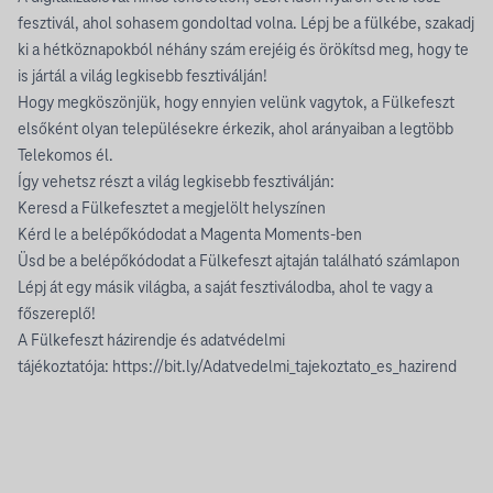
fesztivál, ahol sohasem gondoltad volna. Lépj be a fülkébe, szakadj
ki a hétköznapokból néhány szám erejéig és örökítsd meg, hogy te
is jártál a világ legkisebb fesztiválján!
Hogy megköszönjük, hogy ennyien velünk vagytok, a Fülkefeszt
elsőként olyan településekre érkezik, ahol arányaiban a legtöbb
Telekomos él.
Így vehetsz részt a világ legkisebb fesztiválján:
Keresd a Fülkefesztet a megjelölt helyszínen
Kérd le a belépőkódodat a Magenta Moments-ben
Üsd be a belépőkódodat a Fülkefeszt ajtaján található számlapon
Lépj át egy másik világba, a saját fesztiválodba, ahol te vagy a
főszereplő!
A Fülkefeszt házirendje és adatvédelmi
tájékoztatója:
https://bit.ly/Adatvedelmi_tajekoztato_es_hazirend