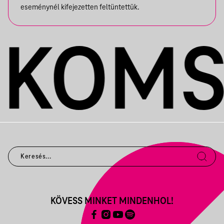
eseménynél kifejezetten feltüntettük.
KÖVESS MINKET MINDENHOL!