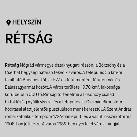
HELYSZÍN
RÉTSÁG
Rétság
Nógrád vármegye északnyugati részén, a Börzsöny és a
Cserhát hegység határán fekvő kisváros.A település 55 km-re
található Budapesttől, az E77-es főút mentén, félúton Vác és
Balassagyarmat között.A város területe 19,78 km², lakossága
körülbelül 3 000 fő.Rétság történelme a Losonczy család
birtoklásáig nyúlik vissza, és a település az Oszmán Birodalom
hódításai alatt jelentős pusztuláson ment keresztül.A Szent András
római katolikus templom 1726-ban épült, és a vasúti összeköttetés
1908-ban jött létre.A város 1989-ben nyerte el városi rangját