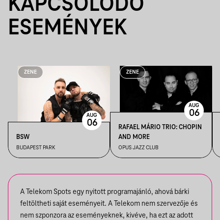
KAPCSOLÓDÓ
ESEMÉNYEK
ZENE
ZENE
AUG
06
AUG
06
RAFAEL MÁRIO TRIO: CHOPIN
BSW
AND MORE
BUDAPEST PARK
OPUS JAZZ CLUB
A Telekom Spots egy nyitott programajánló, ahová bárki
feltöltheti saját eseményeit. A Telekom nem szervezője és
nem szponzora az eseményeknek, kivéve, ha ezt az adott