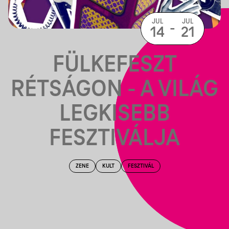
JUL
JUL
-
14
21
FÜLKEFESZT
RÉTSÁGON - A VILÁG
LEGKISEBB
FESZTIVÁLJA
ZENE
KULT
FESZTIVÁL