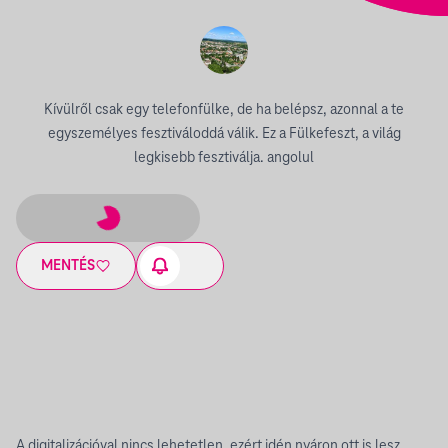
Kívülről csak egy telefonfülke, de ha belépsz, azonnal a te
egyszemélyes fesztiváloddá válik. Ez a Fülkefeszt, a világ
legkisebb fesztiválja. angolul
MENTÉS
A digitalizációval nincs lehetetlen, ezért idén nyáron ott is lesz