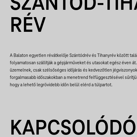
SZÁNTÓD-TIH
RÉV
A Balaton egyetlen révátkelője Szántódrév és Tihanyrév között talá
folyamatosan szállítják a gépjárműveket és utasokat egész éven á
üzemelnek, csak szélsőséges időjárás és kedvezőtlen jégviszonyo
forgalmasabb időszakokban a menetrend felfüggesztésével sűrítjük j
hogy a lehető legrövidebb időn belül elérd a túlpartot.
KAPCSOLÓDÓ