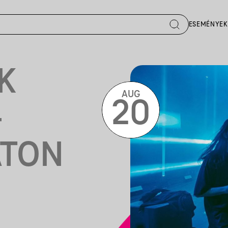
ESEMÉNYEK
K
AUG
20
-
ATON