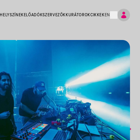
HELYSZÍNEK
ELŐADÓK
SZERVEZŐK
KURÁTOROK
CIKKEK
EN