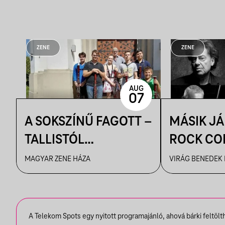
ZENE
ZENE
AUG
07
A SOKSZÍNŰ FAGOTT –
MÁSIK J
TALLISTÓL
ROCK CO
PIAZZOLLÁIG
VBH NYÁ
MAGYAR ZENE HÁZA
VIRÁG BENEDEK
A Telekom Spots egy nyitott programajánló, ahová bárki feltöl