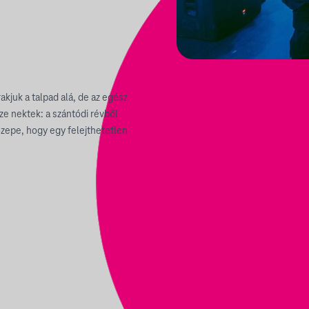
kjuk a talpad alá, de az egész
ze nektek: a szántódi révből
közepe, hogy egy felejthetetlen