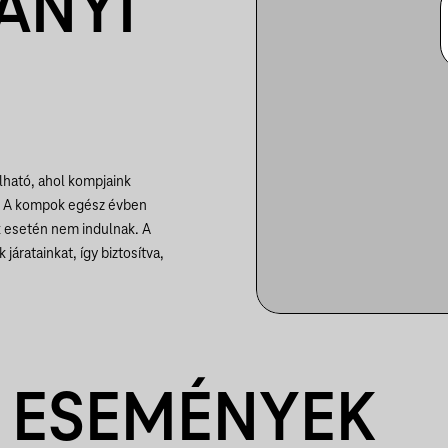
ANYI
lható, ahol kompjaink
t. A kompok egész évben
k esetén nem indulnak. A
áratainkat, így biztosítva,
 ESEMÉNYEK