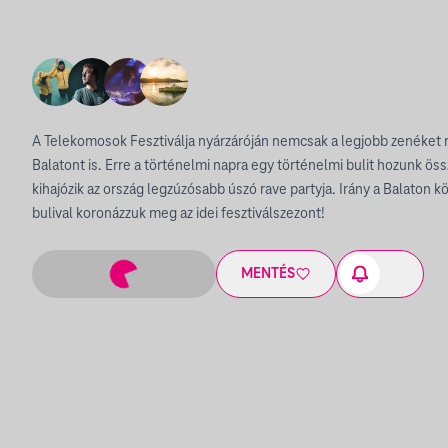
A Telekomosok Fesztiválja nyárzáróján nemcsak a legjobb zenéket ra
Balatont is. Erre a történelmi napra egy történelmi bulit hozunk öss
kihajózik az ország legzúzósabb úszó rave partyja. Irány a Balaton 
bulival koronázzuk meg az idei fesztiválszezont!
MENTÉS