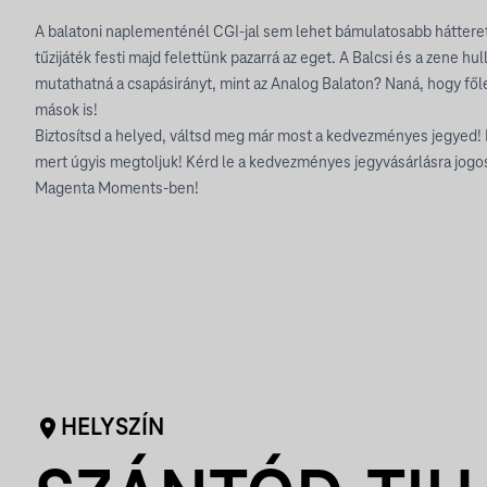
A balatoni naplementénél CGI-jal sem lehet bámulatosabb hátteret 
tűzijáték festi majd felettünk pazarrá az eget. A Balcsi és a zene hu
mutathatná a csapásirányt, mint az Analog Balaton? Naná, hogy fől
mások is!
Biztosítsd a helyed, váltsd meg már most a kedvezményes jegyed! 
mert úgyis megtoljuk! Kérd le a kedvezményes jegyvásárlásra jogo
Magenta Moments-ben!
HELYSZÍN