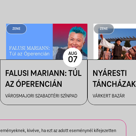
ZENE
ZENE
AUG
07
FALUSI MARIANN: TÚL
NYÁRESTI
AZ ÓPERENCIÁN
TÁNCHÁZAK
FANFARA C
VÁROSMAJORI SZABADTÉRI SZÍNPAD
VÁRKERT BAZÁR
seményeknek, kivéve, ha ezt az adott eseménynél kifejezetten