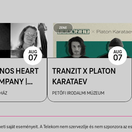
ZENE
AUG
AUG
07
07
ÁNOS HEART
TRANZIT X PLATON
MPANY |
KARATAEV
R
 HÁZ
PETŐFI IRODALMI MÚZEUM
theti saját eseményeit. A Telekom nem szervezője és nem szponzora az e