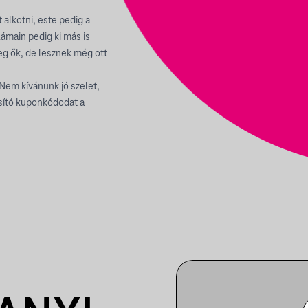
alkotni, este pedig a
llámain pedig ki más is
eg ők, de lesznek még ott
Nem kívánunk jó szelet,
sító kuponkódodat a