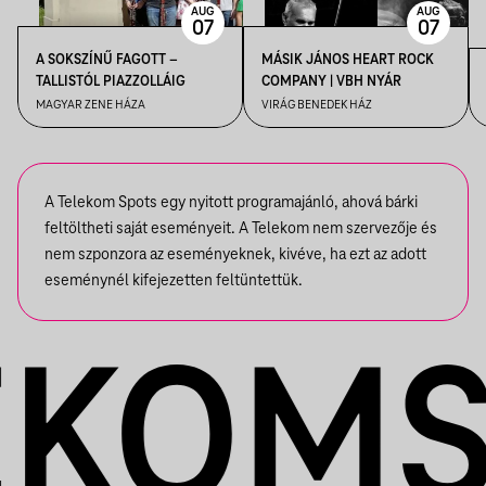
AUG
AUG
07
07
A SOKSZÍNŰ FAGOTT –
MÁSIK JÁNOS HEART ROCK
TALLISTÓL PIAZZOLLÁIG
COMPANY | VBH NYÁR
MAGYAR ZENE HÁZA
VIRÁG BENEDEK HÁZ
A Telekom Spots egy nyitott programajánló, ahová bárki
feltöltheti saját eseményeit. A Telekom nem szervezője és
nem szponzora az eseményeknek, kivéve, ha ezt az adott
eseménynél kifejezetten feltüntettük.