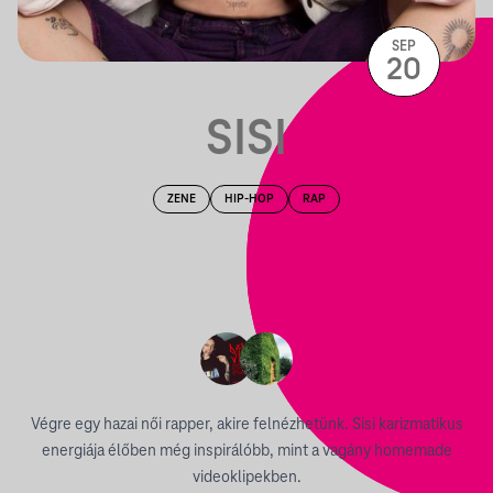
SEP
20
SISI
ZENE
HIP-HOP
RAP
Végre egy hazai női rapper, akire felnézhetünk. Sisi karizmatikus
energiája élőben még inspirálóbb, mint a vagány homemade
videoklipekben.