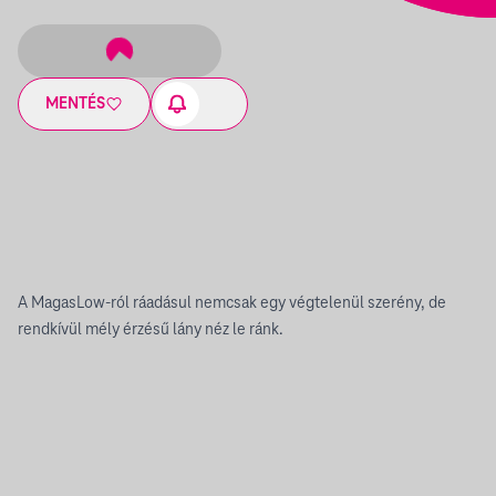
MENTÉS
A MagasLow-ról ráadásul nemcsak egy végtelenül szerény, de
rendkívül mély érzésű lány néz le ránk.