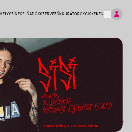
HELYSZÍNEK
ELŐADÓK
SZERVEZŐK
KURÁTOROK
CIKKEK
EN