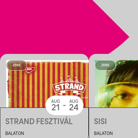
ZENE
ZENE
AUG
AUG
-
21
24
STRAND FESZTIVÁL
SISI
BALATON
BALATON