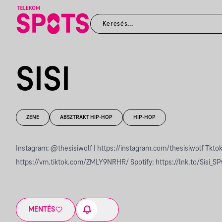
SISI
ZENE
ABSZTRAKT HIP-HOP
HIP-HOP
Instagram: @thesisiwolf |
https://instagram.com/thesisiwolf
Tktok
https://vm.tiktok.com/ZMLY9NRHR/
Spotify:
https://lnk.to/Sisi_S
MENTÉS