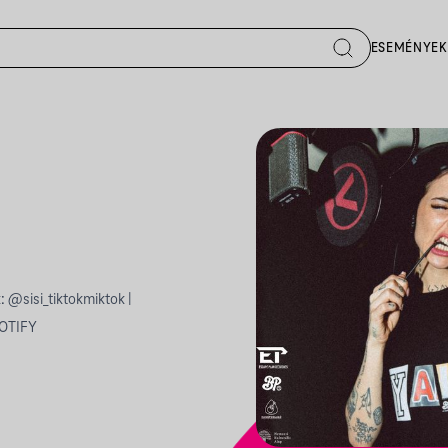
ESEMÉNYEK
: @sisi_tiktokmiktok |
POTIFY