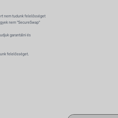
kért nem tudunk felelősséget
a jegyek nem "SecureSwap"
udjuk garantálni és
lunk felelősséget.