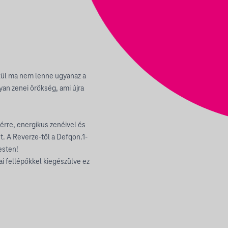
lkül ma nem lenne ugyanaz a
yan zenei örökség, ami újra
térre, energikus zenéivel és
t. A Reverze-től a Defqon.1-
esten!
i fellépőkkel kiegészülve ez