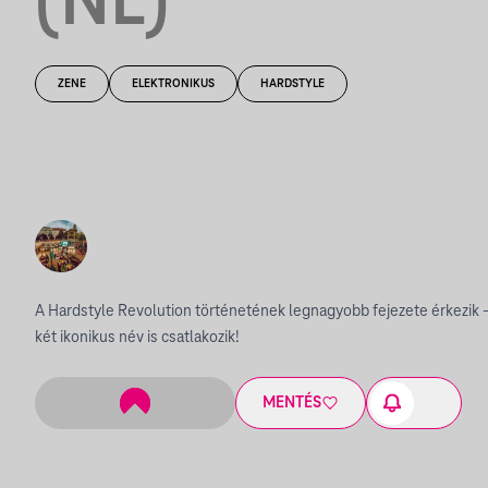
(NL)
ZENE
ELEKTRONIKUS
HARDSTYLE
A Hardstyle Revolution történetének legnagyobb fejezete érkezik –
két ikonikus név is csatlakozik!
MENTÉS