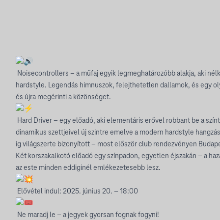
Noisecontrollers – a műfaj egyik legmeghatározóbb alakja, aki né
hardstyle. Legendás himnuszok, felejthetetlen dallamok, és egy ol
és újra megérinti a közönséget.
Hard Driver – egy előadó, aki elementáris erővel robbant be a szín
dinamikus szettjeivel új szintre emelve a modern hardstyle hangzás
ig világszerte bizonyított – most először club rendezvényen Budap
Két korszakalkotó előadó egy színpadon, egyetlen éjszakán – a haza
az este minden eddiginél emlékezetesebb lesz.
Elővétel indul: 2025. június 20. – 18:00
Ne maradj le – a jegyek gyorsan fognak fogyni!