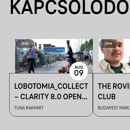
KAPCSOLÓDÓ
ZENE
ZENE
AUG
09
LOBOTOMIA_COLLECTIVE
THE ROV
– CLARITY 8.0 OPEN
CLUB
AIR
TUNA RAKPART
BUDAPEST PARK