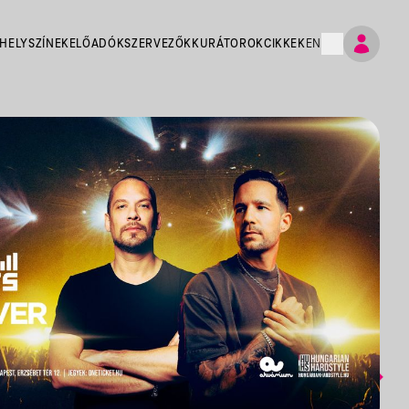
HELYSZÍNEK
ELŐADÓK
SZERVEZŐK
KURÁTOROK
CIKKEK
EN