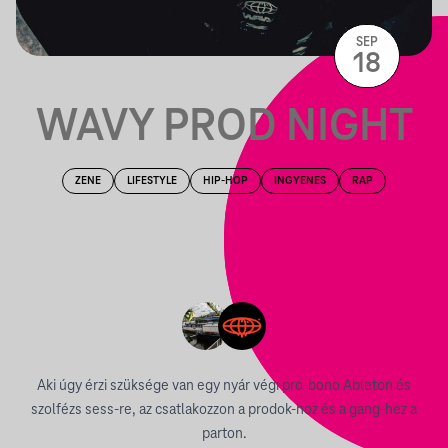
SEP
18
WAVY PROD NIGHT
ZENE
LIFESTYLE
HIP-HOP
INGYENES
RAP
Aki úgy érzi szüksége van egy nyár végi pro-bono Ableton és
szolfézs sess-re, az csatlakozzon a prodok-hoz és a gang-hez a
parton.