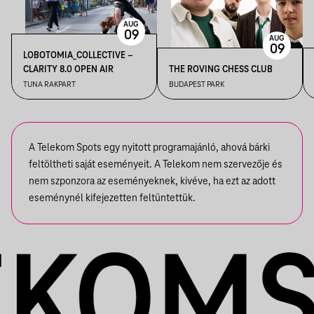
AUG
09
AUG
09
LOBOTOMIA_COLLECTIVE –
CLARITY 8.0 OPEN AIR
THE ROVING CHESS CLUB
TUNA RAKPART
BUDAPEST PARK
A Telekom Spots egy nyitott programajánló, ahová bárki
feltöltheti saját eseményeit. A Telekom nem szervezője és
nem szponzora az eseményeknek, kivéve, ha ezt az adott
eseménynél kifejezetten feltüntettük.