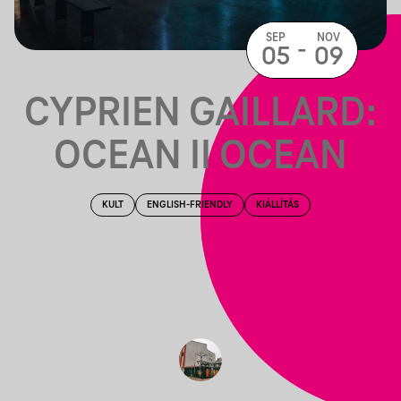
SEP
NOV
-
05
09
CYPRIEN GAILLARD:
OCEAN II OCEAN
KULT
ENGLISH-FRIENDLY
KIÁLLÍTÁS