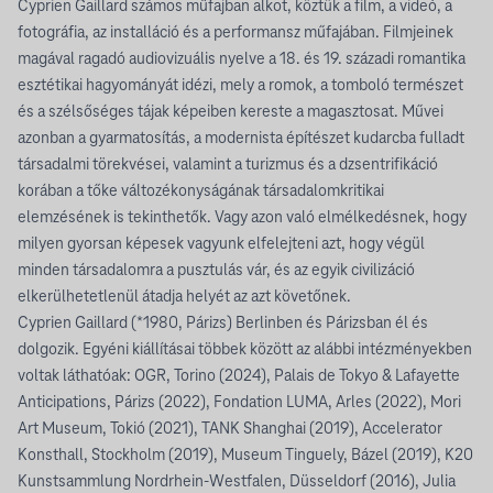
Cyprien Gaillard számos műfajban alkot, köztük a film, a videó, a
fotográfia, az installáció és a performansz műfajában. Filmjeinek
magával ragadó audiovizuális nyelve a 18. és 19. századi romantika
esztétikai hagyományát idézi, mely a romok, a tomboló természet
és a szélsőséges tájak képeiben kereste a magasztosat. Művei
azonban a gyarmatosítás, a modernista építészet kudarcba fulladt
társadalmi törekvései, valamint a turizmus és a dzsentrifikáció
korában a tőke változékonyságának társadalomkritikai
elemzésének is tekinthetők. Vagy azon való elmélkedésnek, hogy
milyen gyorsan képesek vagyunk elfelejteni azt, hogy végül
minden társadalomra a pusztulás vár, és az egyik civilizáció
elkerülhetetlenül átadja helyét az azt követőnek.
Cyprien Gaillard (*1980, Párizs) Berlinben és Párizsban él és
dolgozik. Egyéni kiállításai többek között az alábbi intézményekben
voltak láthatóak: OGR, Torino (2024), Palais de Tokyo & Lafayette
Anticipations, Párizs (2022), Fondation LUMA, Arles (2022), Mori
Art Museum, Tokió (2021), TANK Shanghai (2019), Accelerator
Konsthall, Stockholm (2019), Museum Tinguely, Bázel (2019), K20
Kunstsammlung Nordrhein-Westfalen, Düsseldorf (2016), Julia