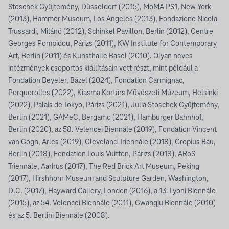
Stoschek Gyűjtemény, Düsseldorf (2015), MoMA PS1, New York
(2013), Hammer Museum, Los Angeles (2013), Fondazione Nicola
Trussardi, Milánó (2012), Schinkel Pavillon, Berlin (2012), Centre
Georges Pompidou, Párizs (2011), KW Institute for Contemporary
Art, Berlin (2011) és Kunsthalle Basel (2010). Olyan neves
intézmények csoportos kiállításain vett részt, mint például a
Fondation Beyeler, Bázel (2024), Fondation Carmignac,
Porquerolles (2022), Kiasma Kortárs Művészeti Múzeum, Helsinki
(2022), Palais de Tokyo, Párizs (2021), Julia Stoschek Gyűjtemény,
Berlin (2021), GAMeC, Bergamo (2021), Hamburger Bahnhof,
Berlin (2020), az 58. Velencei Biennále (2019), Fondation Vincent
van Gogh, Arles (2019), Cleveland Triennále (2018), Gropius Bau,
Berlin (2018), Fondation Louis Vuitton, Párizs (2018), ARoS
Triennále, Aarhus (2017), The Red Brick Art Museum, Peking
(2017), Hirshhorn Museum and Sculpture Garden, Washington,
D.C. (2017), Hayward Gallery, London (2016), a 13. Lyoni Biennále
(2015), az 54. Velencei Biennále (2011), Gwangju Biennále (2010)
és az 5. Berlini Biennále (2008).