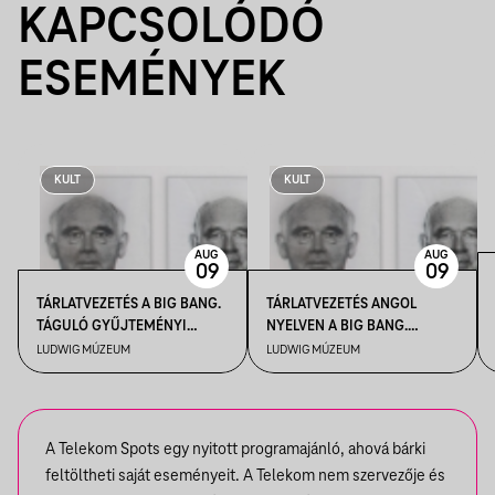
KAPCSOLÓDÓ
ESEMÉNYEK
KULT
KULT
AUG
AUG
09
09
TÁRLATVEZETÉS A BIG BANG.
TÁRLATVEZETÉS ANGOL
TÁGULÓ GYŰJTEMÉNYI
NYELVEN A BIG BANG.
HORIZONTOK CÍMŰ
TÁGULÓ GYŰJTEMÉNYI
LUDWIG MÚZEUM
LUDWIG MÚZEUM
KIÁLLÍTÁSBAN
HORIZONTOK CÍMŰ
KIÁLLÍTÁSBAN
A Telekom Spots egy nyitott programajánló, ahová bárki
feltöltheti saját eseményeit. A Telekom nem szervezője és