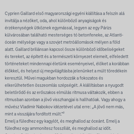
Cyprien Gaillard első magyarországi egyéni kiállítása a felszín alá
invitálja a nézőket, oda, ahol különböző anyagiságok és
érzékenységek ütköznek egymással, legyen az egy Párizs
külvárosában található mesterséges tó betonfeneke, az Atlanti-
óceán mélysége vagy a szovjet metróállomások mélyen a föld
alatt. Gaillard briliánsan kapcsol össze különböző időbeliségeket
és tereket, az épített és a természeti környezet elemeit, elfeledett
történeteket mindennapi életünk eseményeivel, élőket a korábban
élőkkel, és helyezi új megvilágításba jelenünket a múlt töredékein
keresztül. Művei magukban hordozzák a fokozatos és
elkerülhetetlen összeomlás szépségét. A kiállításban a nyugodt
beletörődő és az erőszakos elmúlás ritmusa váltakozik, ebben a
ritmusban azonban a jövő visszhangjai is hallhatóak. Vagy ahogy a
művész Vladimir Nabokov idézetével utal erre: „A jövő nem más,
mint a visszájára fordított múlt.”²
Emelj a füledhez egy kagylót, és meghallod az óceánt. Emelj a
füledhez egy ammonitesz fosszíliát, és meghallod az időt.