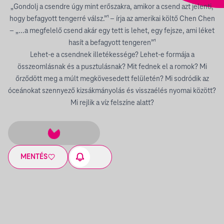
„Gondolj a csendre úgy mint erőszakra, amikor a csend azt jelenti,
hogy befagyott tengerré válsz.”¹ – írja az amerikai költő Chen Chen
– „...a megfelelő csend akár egy tett is lehet, egy fejsze, ami léket
hasít a befagyott tengeren”¹
Lehet-e a csendnek illetékessége? Lehet-e formája a
összeomlásnak és a pusztulásnak? Mit fednek el a romok? Mi
őrződött meg a múlt megkövesedett felületén? Mi sodródik az
óceánokat szennyező kizsákmányolás és visszaélés nyomai között?
Mi rejlik a víz felszíne alatt?
MENTÉS