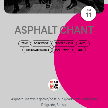
OCT
11
ASPHALT CHANT
ZENE
DARK WAVE
ELEKTRONIKUS
GOTH
INDIE/ALTERNATIVE
POST-PUNK
PUNK
Asphalt Chant is a gothic/post-punk/darkwave band from
Belgrade, Serbia.