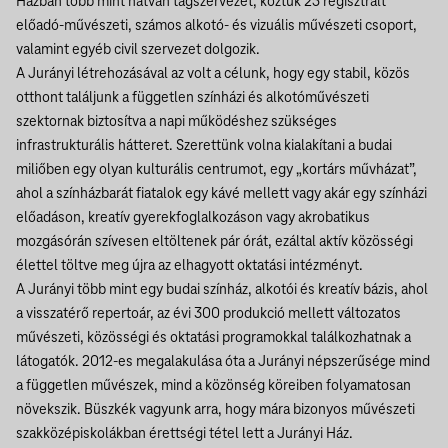
Házban több mint hatvan tagszervezet, köztük 25 regisztrált
előadó-művészeti, számos alkotó- és vizuális művészeti csoport,
valamint egyéb civil szervezet dolgozik.
A Jurányi létrehozásával az volt a célunk, hogy egy stabil, közös
otthont találjunk a független színházi és alkotóművészeti
szektornak biztosítva a napi működéshez szükséges
infrastrukturális hátteret. Szerettünk volna kialakítani a budai
miliőben egy olyan kulturális centrumot, egy „kortárs művházat”,
ahol a színházbarát fiatalok egy kávé mellett vagy akár egy színházi
előadáson, kreatív gyerekfoglalkozáson vagy akrobatikus
mozgásórán szívesen eltöltenek pár órát, ezáltal aktív közösségi
élettel töltve meg újra az elhagyott oktatási intézményt.
A Jurányi több mint egy budai színház, alkotói és kreatív bázis, ahol
a visszatérő repertoár, az évi 300 produkció mellett változatos
művészeti, közösségi és oktatási programokkal találkozhatnak a
látogatók. 2012-es megalakulása óta a Jurányi népszerűsége mind
a független művészek, mind a közönség köreiben folyamatosan
növekszik. Büszkék vagyunk arra, hogy mára bizonyos művészeti
szakközépiskolákban érettségi tétel lett a Jurányi Ház.