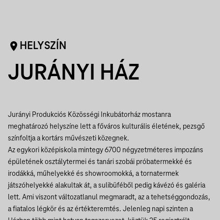
HELYSZÍN
JURÁNYI HÁZ
Jurányi Produkciós Közösségi Inkubátorház mostanra
meghatározó helyszíne lett a főváros kulturális életének, pezsgő
színfoltja a kortárs művészeti közegnek.
Az egykori középiskola mintegy 6700 négyzetméteres impozáns
épületének osztálytermei és tanári szobái próbatermekké és
irodákká, műhelyekké és showroomokká, a tornatermek
játszóhelyekké alakultak át, a sulibüféből pedig kávézó és galéria
lett. Ami viszont változatlanul megmaradt, az a tehetséggondozás,
a fiatalos légkör és az értékteremtés. Jelenleg napi szinten a