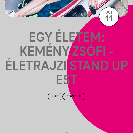
OCT
11
EGY ÉLETEM:
KEMÉNY ZSÓFI -
ÉLETRAJZI STAND UP
EST
KULT
STAND-UP