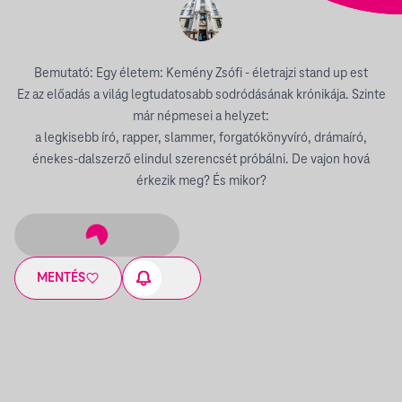
Bemutató: Egy életem: Kemény Zsófi - életrajzi stand up est
Ez az előadás a világ legtudatosabb sodródásának krónikája. Szinte
már népmesei a helyzet:
a legkisebb író, rapper, slammer, forgatókönyvíró, drámaíró,
énekes-dalszerző elindul szerencsét próbálni. De vajon hová
érkezik meg? És mikor?
MENTÉS