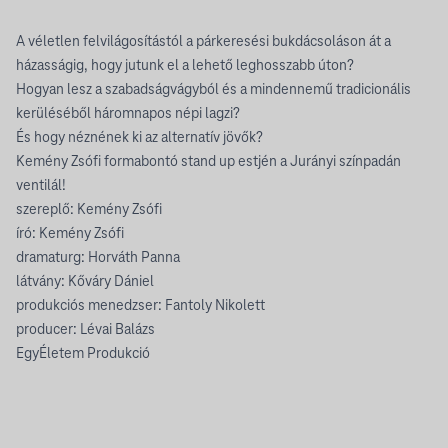
A véletlen felvilágosítástól a párkeresési bukdácsoláson át a
házasságig, hogy jutunk el a lehető leghosszabb úton?
Hogyan lesz a szabadságvágyból és a mindennemű tradicionális
kerüléséből háromnapos népi lagzi?
És hogy néznének ki az alternatív jövők?
Kemény Zsófi formabontó stand up estjén a Jurányi színpadán
ventilál!
szereplő: Kemény Zsófi
író: Kemény Zsófi
dramaturg: Horváth Panna
látvány: Kőváry Dániel
produkciós menedzser: Fantoly Nikolett
producer: Lévai Balázs
EgyÉletem Produkció