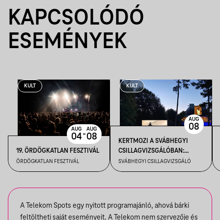
KAPCSOLÓDÓ
ESEMÉNYEK
KULT
KULT
AUG
08
AUG
AUG
-
04
08
KERTMOZI A SVÁBHEGYI
19. ÖRDÖGKATLAN FESZTIVÁL
CSILLAGVIZSGÁLÓBAN:
INTERSTELLAR– 08.08.
ÖRDÖGKATLAN FESZTIVÁL
SVÁBHEGYI CSILLAGVIZSGÁLÓ
A Telekom Spots egy nyitott programajánló, ahová bárki
feltöltheti saját eseményeit. A Telekom nem szervezője és