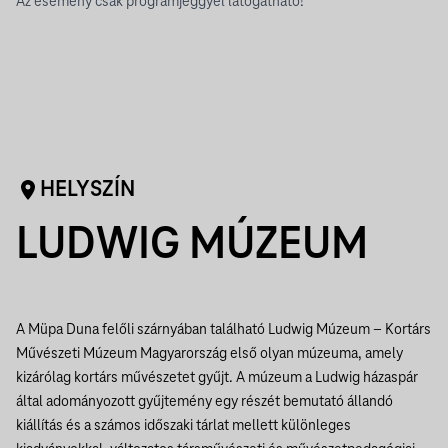
Az esemény csak programjeggyel látogatható!
HELYSZÍN
LUDWIG MÚZEUM
A Müpa Duna felőli szárnyában található Ludwig Múzeum – Kortárs
Művészeti Múzeum Magyarország első olyan múzeuma, amely
kizárólag kortárs művészetet gyűjt. A múzeum a Ludwig házaspár
által adományozott gyűjtemény egy részét bemutató állandó
kiállítás és a számos időszaki tárlat mellett különleges