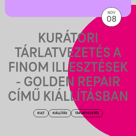
NOV
08
KURÁTORI
TÁRLATVEZETÉS A
FINOM ILLESZTÉSEK
- GOLDEN REPAIR
CÍMŰ KIÁLLÍTÁSBAN
KULT
KIÁLLÍTÁS
TÁRLATVEZETÉS