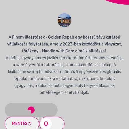
A Finom illesztések - Golden Repair egy hosszú távú kurátori
vállalkozás folytatása, amely 2023-ban kezdődött a Vigyázat,
törékeny - Handle with Care című kiállítással.
A tárlat a gyógyulás és javítás témakörét tág értelemben vizsgálja,
a személyestől a kulturálisig, a társadalomtól a sejtekig. A
kiállításon szereplő művek a különböző egyénszintű és globális
léptékű törésvonalakra mutatnak rá, miközben a kollektív
gyógyulás, a külső és belső egyensúly helyreállításának
lehetőségeit is felvillantják.
MENTÉS