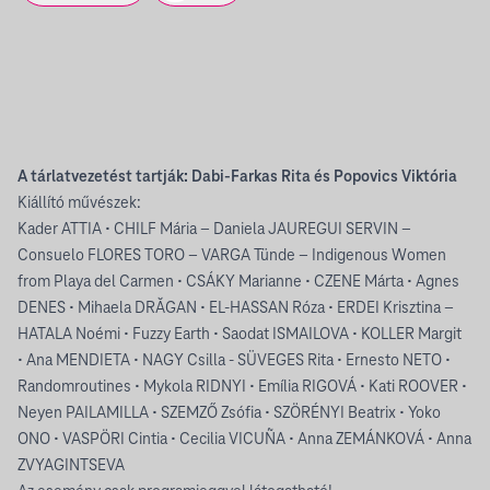
A tárlatvezetést tartják: Dabi-Farkas Rita és Popovics Viktória
Kiállító művészek:
Kader ATTIA • CHILF Mária – Daniela JAUREGUI SERVIN –
Consuelo FLORES TORO – VARGA Tünde – Indigenous Women
from Playa del Carmen • CSÁKY Marianne • CZENE Márta • Agnes
DENES • Mihaela DRĂGAN • EL-HASSAN Róza • ERDEI Krisztina –
HATALA Noémi • Fuzzy Earth • Saodat ISMAILOVA • KOLLER Margit
• Ana MENDIETA • NAGY Csilla - SÜVEGES Rita • Ernesto NETO •
Randomroutines • Mykola RIDNYI • Emília RIGOVÁ • Kati ROOVER •
Neyen PAILAMILLA • SZEMZŐ Zsófia • SZÖRÉNYI Beatrix • Yoko
ONO • VASPÖRI Cintia • Cecilia VICUÑA • Anna ZEMÁNKOVÁ • Anna
ZVYAGINTSEVA