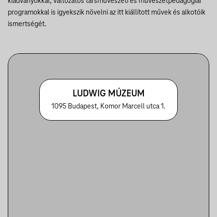
kiadványokkal, változatos társművészeti és művészetpedagógiai
programokkal is igyekszik növelni az itt kiállított művek és alkotóik
ismertségét.
LUDWIG MÚZEUM
1095 Budapest, Komor Marcell utca 1.