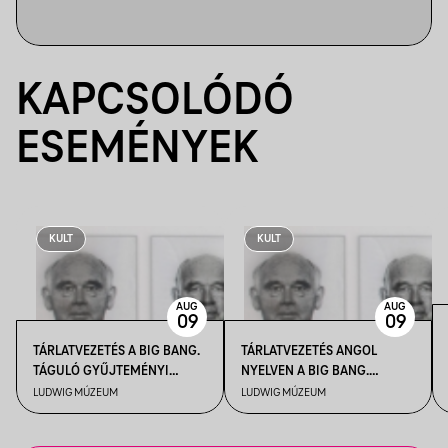
KAPCSOLÓDÓ
ESEMÉNYEK
KULT
KULT
AUG
AUG
09
09
TÁRLATVEZETÉS A BIG BANG.
TÁRLATVEZETÉS ANGOL
TÁGULÓ GYŰJTEMÉNYI
NYELVEN A BIG BANG.
HORIZONTOK CÍMŰ
TÁGULÓ GYŰJTEMÉNYI
LUDWIG MÚZEUM
LUDWIG MÚZEUM
KIÁLLÍTÁSBAN
HORIZONTOK CÍMŰ
KIÁLLÍTÁSBAN