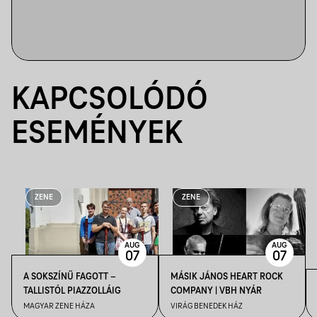
KAPCSOLÓDÓ
ESEMÉNYEK
ZENE
ZENE
AUG
AUG
07
07
A SOKSZÍNŰ FAGOTT –
MÁSIK JÁNOS HEART ROCK
TALLISTÓL PIAZZOLLÁIG
COMPANY | VBH NYÁR
MAGYAR ZENE HÁZA
VIRÁG BENEDEK HÁZ