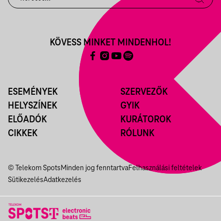
KÖVESS MINKET MINDENHOL!
ESEMÉNYEK
SZERVEZŐK
HELYSZÍNEK
GYIK
ELŐADÓK
KURÁTOROK
CIKKEK
RÓLUNK
© Telekom Spots
Minden jog fenntartva
Felhasználási feltételek
Sütikezelés
Adatkezelés