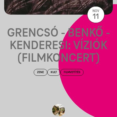
NOV
11
GRENCSÓ - BENKŐ -
KENDERESI: VÍZIÓK
(FILMKONCERT)
ZENE
KULT
FILMVETÍTÉS