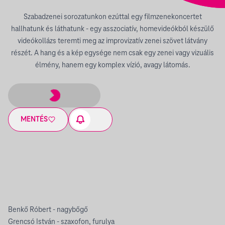
Szabadzenei sorozatunkon ezúttal egy filmzenekoncertet
hallhatunk és láthatunk - egy asszociatív, homevideókból készülő
videókollázs teremti meg az improvizatív zenei szövet látvány
részét. A hang és a kép egysége nem csak egy zenei vagy vizuális
élmény, hanem egy komplex vízió, avagy látomás.
MENTÉS
Benkő Róbert - nagybőgő
Grencsó István - szaxofon, furulya