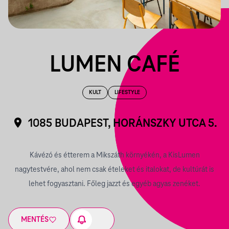
LUMEN CAFÉ
KULT
LIFESTYLE
1085 BUDAPEST, HORÁNSZKY UTCA 5.
Kávézó és étterem a Mikszáth környékén, a KisLumen
nagytestvére, ahol nem csak ételeket és italokat, de kultúrát is
lehet fogyasztani. Főleg jazzt és egyéb agyas zenéket.
MENTÉS