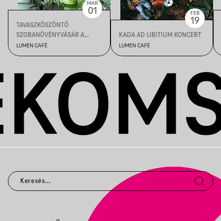
MAR
01
FEB
19
TAVASZKÖSZÖNTŐ
SZOBANÖVÉNYVÁSÁR A
KADA AD LIBITIUM KONCERT
LUMENBEN
LUMEN CAFÉ
LUMEN CAFÉ