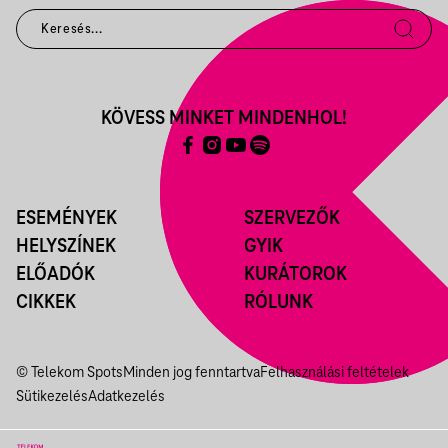
KÖVESS MINKET MINDENHOL!
ESEMÉNYEK
SZERVEZŐK
HELYSZÍNEK
GYIK
ELŐADÓK
KURÁTOROK
CIKKEK
RÓLUNK
© Telekom Spots
Minden jog fenntartva
Felhasználási feltételek
Sütikezelés
Adatkezelés