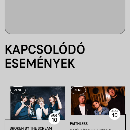
KAPCSOLÓDÓ
ESEMÉNYEK
ZENE
ZENE
AUG
10
AUG
10
FAITHLESS
BROKEN BY THE SCREAM