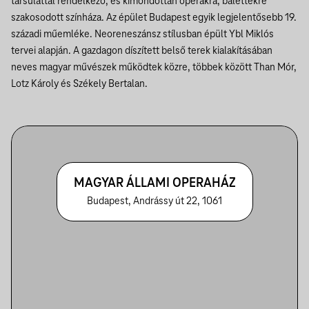
társulattal rendelkező, és kimondottan operákra, balettekre
szakosodott színháza. Az épület Budapest egyik legjelentősebb 19.
századi műemléke. Neoreneszánsz stílusban épült Ybl Miklós
tervei alapján. A gazdagon díszített belső terek kialakításában
neves magyar művészek működtek közre, többek között Than Mór,
Lotz Károly és Székely Bertalan.
MAGYAR ÁLLAMI OPERAHÁZ
Budapest, Andrássy út 22, 1061