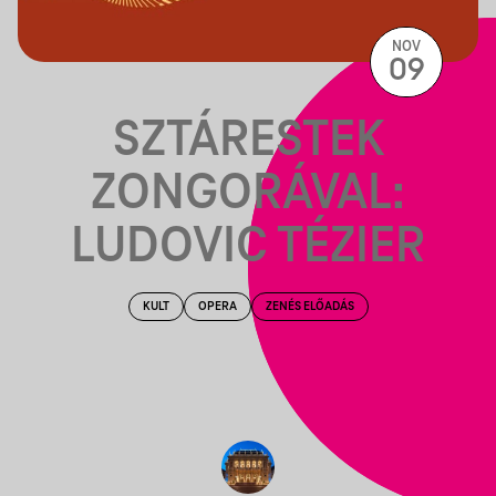
NOV
09
SZTÁRESTEK
ZONGORÁVAL:
LUDOVIC TÉZIER
KULT
OPERA
ZENÉS ELŐADÁS