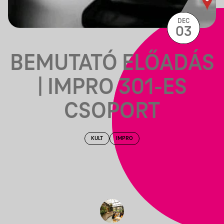
DEC
03
BEMUTATÓ ELŐADÁS
| IMPRO 301-ES
CSOPORT
KULT
IMPRO