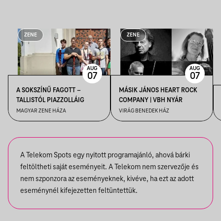
ZENE
ZENE
AUG
AUG
07
07
A SOKSZÍNŰ FAGOTT –
MÁSIK JÁNOS HEART ROCK
TALLISTÓL PIAZZOLLÁIG
COMPANY | VBH NYÁR
MAGYAR ZENE HÁZA
VIRÁG BENEDEK HÁZ
A Telekom Spots egy nyitott programajánló, ahová bárki
feltöltheti saját eseményeit. A Telekom nem szervezője és
nem szponzora az eseményeknek, kivéve, ha ezt az adott
eseménynél kifejezetten feltüntettük.