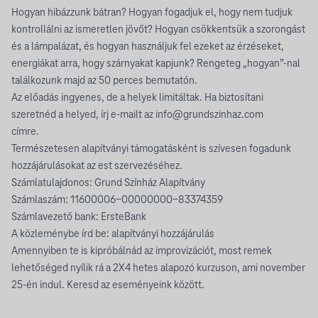
Hogyan hibázzunk bátran? Hogyan fogadjuk el, hogy nem tudjuk
kontrollálni az ismeretlen jövőt? Hogyan csökkentsük a szorongást
és a lámpalázat, és hogyan használjuk fel ezeket az érzéseket,
energiákat arra, hogy szárnyakat kapjunk? Rengeteg „hogyan”-nal
találkozunk majd az 50 perces bemutatón.
Az előadás ingyenes, de a helyek limitáltak. Ha biztosítani
szeretnéd a helyed, írj e-mailt az
info@grundszinhaz.com
címre.
Természetesen alapítványi támogatásként is szívesen fogadunk
hozzájárulásokat az est szervezéséhez.
Számlatulajdonos: Grund Színház Alapítvány
Számlaszám: 11600006-00000000-83374359
Számlavezető bank: ErsteBank
A közleménybe írd be: alapítványi hozzájárulás
Amennyiben te is kipróbálnád az improvizációt, most remek
lehetőséged nyílik rá a 2X4 hetes alapozó kurzuson, ami november
25-én indul. Keresd az eseményeink között.