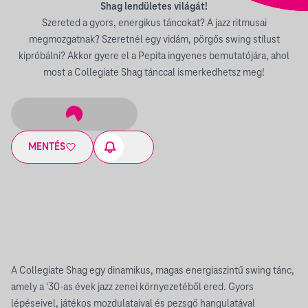
Shag lendületes világát!
Szereted a gyors, energikus táncokat? A jazz ritmusai
megmozgatnak? Szeretnél egy vidám, pörgős swing stílust
kipróbálni? Akkor gyere el a Pepita ingyenes bemutatójára, ahol
most a Collegiate Shag tánccal ismerkedhetsz meg!
MENTÉS
A Collegiate Shag egy dinamikus, magas energiaszintű swing tánc,
amely a '30-as évek jazz zenei környezetéből ered. Gyors
lépéseivel, játékos mozdulataival és pezsgő hangulatával