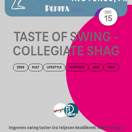
DEC
15
TASTE OF SWING -
COLLEGIATE SHAG
ZENE
KULT
LIFESTYLE
INGYENES
JAZZ
TÁNC
Ingyenes swing taster óra teljesen kezdőknek! Ismerd meg a