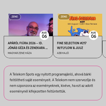
ZENE
ZENE
AUG
AUG
06
06
APÁRÓL FIÚRA 2026 – ID.
FINE SELECTION #217
JÓNÁS GÉZA ÉS ZENEKARA &
W/FLYLOW & JUUZ
IFJ. JÓNÁS GÉZA ÉS
MAGYAR ZENE HÁZA
A38 HAJÓ
ZENEKARA, VENDÉG: ROBY
LAKATOS, EMILIO
A Telekom Spots egy nyitott programajánló, ahová bárki
feltöltheti saját eseményeit. A Telekom nem szervezője és
nem szponzora az eseményeknek, kivéve, ha ezt az adott
eseménynél kifejezetten feltüntettük.