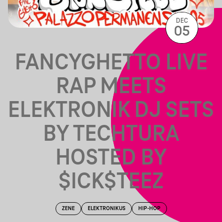
DEC
05
FANCYGHETTO LIVE
RAP MEETS
ELEKTRONIK DJ SETS
BY TECHTURA
HOSTED BY
$ICK$TEEZ
ZENE
ELEKTRONIKUS
HIP-HOP