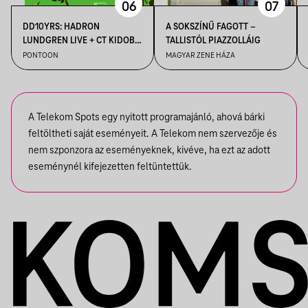
06
07
DD10YRS: HADRON
A SOKSZÍNŰ FAGOTT –
LUNDGREN LIVE + CT KIDOBÓ
TALLISTÓL PIAZZOLLÁIG
+ IMRE KISS + S OLBRICHT +
PONTOON
MAGYAR ZENE HÁZA
DDSS
A Telekom Spots egy nyitott programajánló, ahová bárki
feltöltheti saját eseményeit. A Telekom nem szervezője és
nem szponzora az eseményeknek, kivéve, ha ezt az adott
eseménynél kifejezetten feltüntettük.