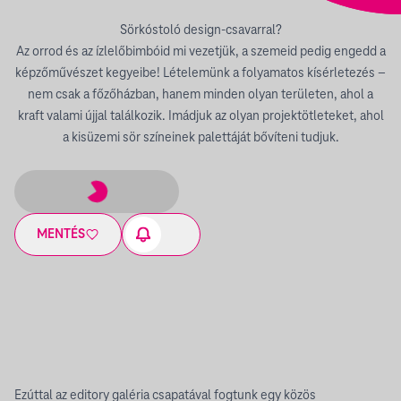
Sörkóstoló design-csavarral?
Az orrod és az ízlelőbimbóid mi vezetjük, a szemeid pedig engedd a
képzőművészet kegyeibe! Lételemünk a folyamatos kísérletezés –
nem csak a főzőházban, hanem minden olyan területen, ahol a
kraft valami újjal találkozik. Imádjuk az olyan projektötleteket, ahol
a kisüzemi sör színeinek palettáját bővíteni tudjuk.
MENTÉS
Ezúttal az editory galéria csapatával fogtunk egy közös