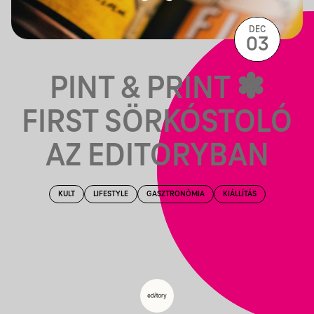
DEC
03
PINT & PRINT ✽
FIRST SÖRKÓSTOLÓ
AZ EDITORYBAN
KULT
LIFESTYLE
GASZTRONÓMIA
KIÁLLÍTÁS