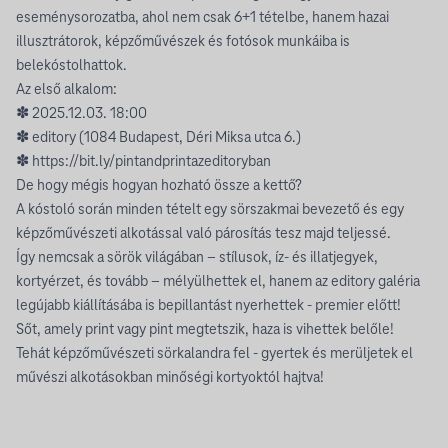
eseménysorozatba, ahol nem csak 6+1 tételbe, hanem hazai
illusztrátorok, képzőművészek és fotósok munkáiba is
belekóstolhattok.
Az első alkalom:
✽ 2025.12.03. 18:00
✽ editory (1084 Budapest, Déri Miksa utca 6.)
✽
https://bit.ly/pintandprintazeditoryban
De hogy mégis hogyan hozható össze a kettő?
A kóstoló során minden tételt egy sörszakmai bevezető és egy
képzőművészeti alkotással való párosítás tesz majd teljessé.
Így nemcsak a sörök világában – stílusok, íz- és illatjegyek,
kortyérzet, és tovább – mélyülhettek el, hanem az editory galéria
legújabb kiállításába is bepillantást nyerhettek - premier előtt!
Sőt, amely print vagy pint megtetszik, haza is vihettek belőle!
Tehát képzőművészeti sörkalandra fel - gyertek és merüljetek el
művészi alkotásokban minőségi kortyoktól hajtva!