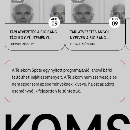
AUG
AUG
09
09
TÁRLATVEZETÉS A BIG BANG.
TÁRLATVEZETÉS ANGOL
TÁGULÓ GYŰJTEMÉNYI
NYELVEN A BIG BANG.
HORIZONTOK CÍMŰ
TÁGULÓ GYŰJTEMÉNYI
LUDWIG MÚZEUM
LUDWIG MÚZEUM
KIÁLLÍTÁSBAN
HORIZONTOK CÍMŰ
KIÁLLÍTÁSBAN
A Telekom Spots egy nyitott programajánló, ahová bárki
feltöltheti saját eseményeit. A Telekom nem szervezője és
nem szponzora az eseményeknek, kivéve, ha ezt az adott
eseménynél kifejezetten feltüntettük.