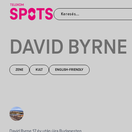
DAVID BYRNE
ZENE
KULT
ENGLISH-FRIENDLY
David Byrne 17 év után újra Budapesten