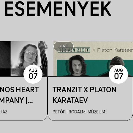
 ESEMÉNYEK
ZENE
AUG
AUG
07
07
ÁNOS HEART
TRANZIT X PLATON
MPANY |
KARATAEV
R
 HÁZ
PETŐFI IRODALMI MÚZEUM