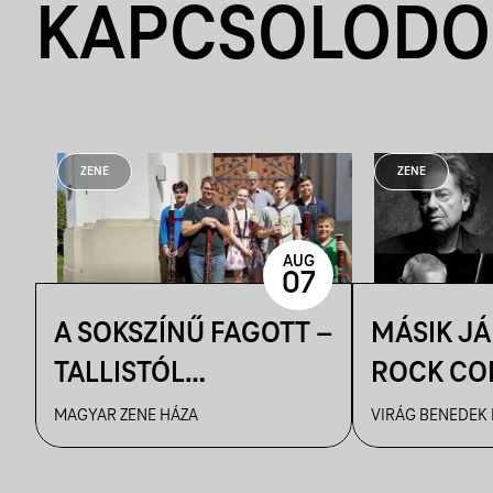
KAPCSOLÓDÓ
ZENE
ZENE
AUG
07
A SOKSZÍNŰ FAGOTT –
MÁSIK J
TALLISTÓL
ROCK CO
PIAZZOLLÁIG
VBH NYÁ
MAGYAR ZENE HÁZA
VIRÁG BENEDEK