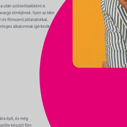
ása után szólóelőadóként is
kavargó elméjének. Ilyen az idén
 és filmszerű pillanatokkal.
önleges alkalomnak ígérkezik
áira épít, és még
előle készült film