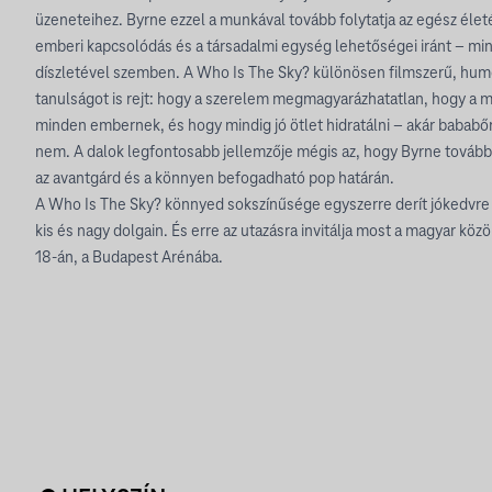
üzeneteihez. Byrne ezzel a munkával tovább folytatja az egész életé
emberi kapcsolódás és a társadalmi egység lehetőségei iránt – mind
díszletével szemben. A Who Is The Sky? különösen filmszerű, humo
tanulságot is rejt: hogy a szerelem megmagyarázhatatlan, hogy a 
minden embernek, és hogy mindig jó ötlet hidratálni – akár babab
nem. A dalok legfontosabb jellemzője mégis az, hogy Byrne tovább
az avantgárd és a könnyen befogadható pop határán.
A Who Is The Sky? könnyed sokszínűsége egyszerre derít jókedvre 
kis és nagy dolgain. És erre az utazásra invitálja most a magyar köz
18-án, a Budapest Arénába.