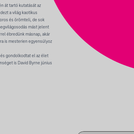
n át tartó kutatását az
ezt a világ kaotikus
ros és örömteli, de sok
megvilágosodás mást jelent
őrrel ébredünk másnap, akár
ra is mesterien egyensúlyoz
és gondolkodtat el az élet
önséget is David Byrne június