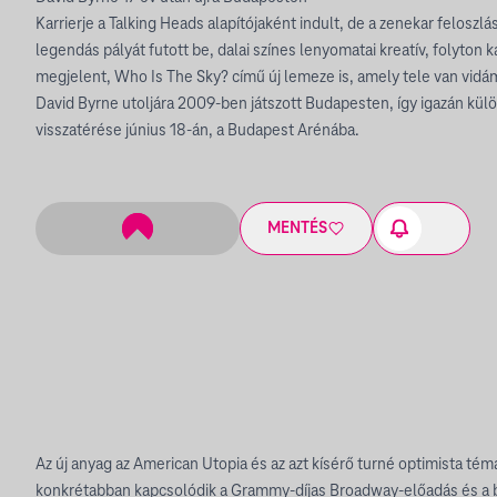
Karrierje a Talking Heads alapítójaként indult, de a zenekar feloszl
legendás pályát futott be, dalai színes lenyomatai kreatív, folyton 
megjelent, Who Is The Sky? című új lemeze is, amely tele van vidám
David Byrne utoljára 2009-ben játszott Budapesten, így igazán kül
visszatérése június 18-án, a Budapest Arénába.
MENTÉS
Az új anyag az American Utopia és az azt kísérő turné optimista tém
konkrétabban kapcsolódik a Grammy-díjas Broadway-előadás és a b