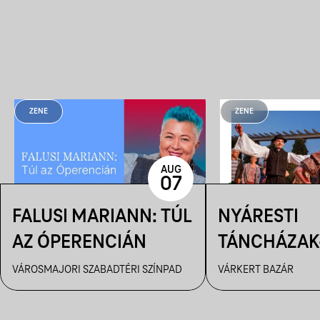
ZENE
ZENE
AUG
07
FALUSI MARIANN: TÚL
NYÁRESTI
AZ ÓPERENCIÁN
TÁNCHÁZAK
FANFARA C
VÁROSMAJORI SZABADTÉRI SZÍNPAD
VÁRKERT BAZÁR