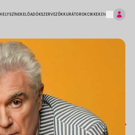
HELYSZÍNEK
ELŐADÓK
SZERVEZŐK
KURÁTOROK
CIKKEK
EN