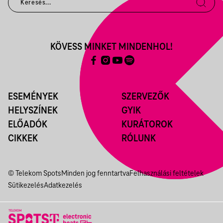
KÖVESS MINKET MINDENHOL!
ESEMÉNYEK
SZERVEZŐK
HELYSZÍNEK
GYIK
ELŐADÓK
KURÁTOROK
CIKKEK
RÓLUNK
© Telekom Spots
Minden jog fenntartva
Felhasználási feltételek
Sütikezelés
Adatkezelés