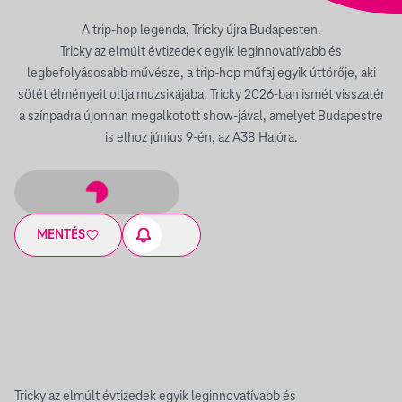
A trip-hop legenda, Tricky újra Budapesten.
Tricky az elmúlt évtizedek egyik leginnovatívabb és
legbefolyásosabb művésze, a trip-hop műfaj egyik úttörője, aki
sötét élményeit oltja muzsikájába. Tricky 2026-ban ismét visszatér
a színpadra újonnan megalkotott show-jával, amelyet Budapestre
is elhoz június 9-én, az A38 Hajóra.
MENTÉS
Tricky az elmúlt évtizedek egyik leginnovatívabb és