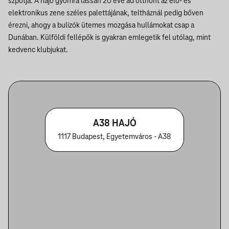
szpotja. A hajó gyomra lassan 20 éve ad otthont az élő- és
elektronikus zene széles palettájának, teltháznál pedig bőven
érezni, ahogy a bulizók ütemes mozgása hullámokat csap a
Dunában. Külföldi fellépők is gyakran emlegetik fel utólag, mint
kedvenc klubjukat.
A38 HAJÓ
1117 Budapest, Egyetemváros - A38