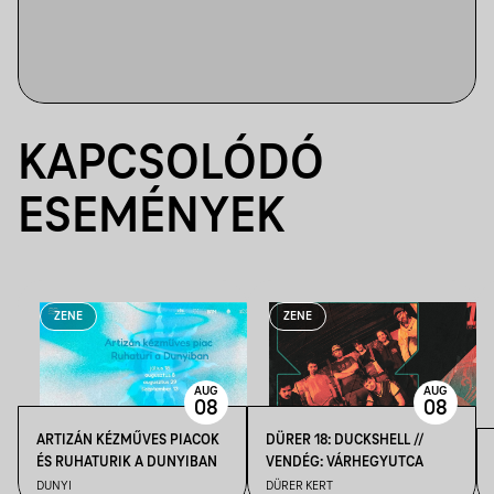
KAPCSOLÓDÓ
ESEMÉNYEK
ZENE
ZENE
AUG
AUG
08
08
ARTIZÁN KÉZMŰVES PIACOK
DÜRER 18: DUCKSHELL //
ÉS RUHATURIK A DUNYIBAN
VENDÉG: VÁRHEGYUTCA
DUNYI
DÜRER KERT