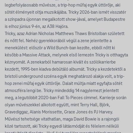
legbefolyásosabb művésze, a trip-hop műfaj egyik úttörője, aki
sötét élményeit oltja muzsikájába. Tricky 2026-ban ismét visszatér
a színpadra újonnan megalkotott show-jával, amelyet Budapestre
is elhoz június 9-én, az A38 Hajóra.
Tricky, azaz Adrian Nicholas Matthews Thaws Bristolban született
és nőtt fel. Nehéz gyerekkorából végül a zene jelentette a
menekülést: először a Wild Bunch-ban kezdte, ebből nőtt ki
később a Massive Attack, melynek első lemezén Tricky is otthagyta
kéznyomát. A zenekarból hamarosan kivált és szólókarrierbe
kezdett, 1995-ben kiadva debütáló albumát. Tricky a kezdetektől a
bristoli underground szcéna egyik meghatározó alakja volt, a trip-
hop zenei műfaj egyik úttörője. Dalait múltja miatt egyfajta sötét
atmoszféra lengi be. Tricky mindeddig 14 nagylemezt jelentett
meg, a legutóbbit 2020-ban Fall To Pieces címmel. Karrierje során
olyan művészekkel alkotott együtt, mint Terry Hall, Björk,
Gravediggaz, Alanis Morissette, Grace Jones és PJ Harvey.
Művészi tehetsége vitathatlan, maga David Bowie is a rajongói
közé tartozott, aki Tricky egyedi látásmódját és félelem nélküli