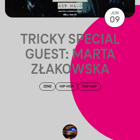
JUN
09
TRICKY SPECIAL
GUEST: MARTA
ZŁAKOWSKA
ZENE
HIP-HOP
TRIP HOP