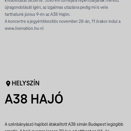
kreativitását dicsérte. Jövő évi turnéjára repertoárjának merész
újragondolását ígéri, az izgalmas utazásra pedig mi is vele
tarthatunk június 9-én az A38 Hajón.
A koncertre a jegyértékesítés november 28-án, 11 órakor indul a
www.livenation.hu-n!
HELYSZÍN
A38 HAJÓ
A szénbányászó hajóból átakalított A38 simán Budapest legizgibb