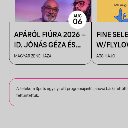
AUG
06
APÁRÓL FIÚRA 2026 –
FINE SEL
ID. JÓNÁS GÉZA ÉS
W/FLYLO
ZENEKARA & IFJ.
MAGYAR ZENE HÁZA
A38 HAJÓ
JÓNÁS GÉZA ÉS
ZENEKARA, VENDÉG:
ROBY LAKATOS,
A Telekom Spots egy nyitott programajánló, ahová bárki feltöl
EMILIO
feltüntettük.