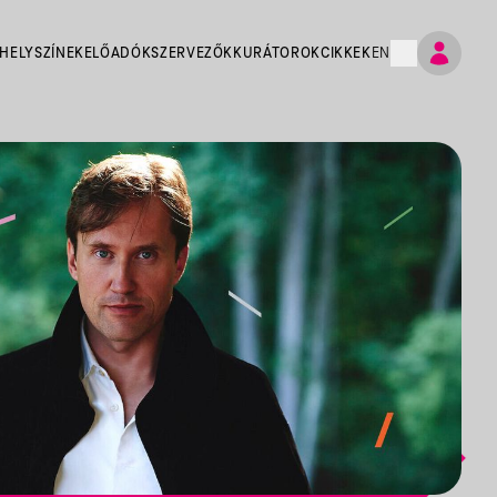
HELYSZÍNEK
ELŐADÓK
SZERVEZŐK
KURÁTOROK
CIKKEK
EN