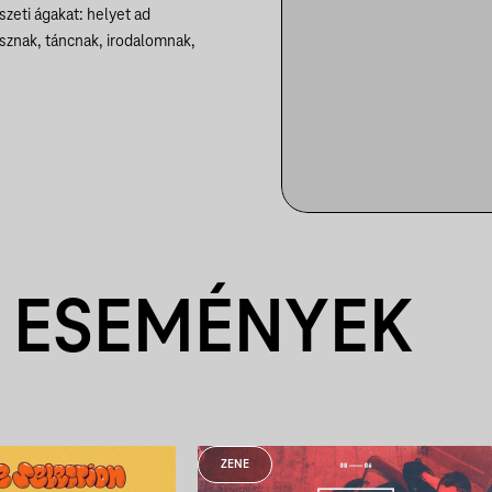
zeti ágakat: helyet ad
kusznak, táncnak, irodalomnak,
 ESEMÉNYEK
ZENE