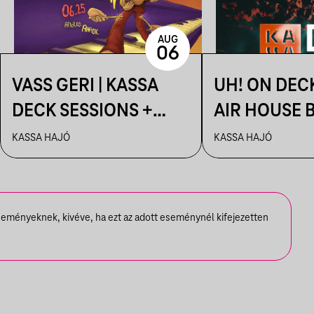
AUG
06
VASS GERI | KASSA
UH! ON DEC
DECK SESSIONS +
AIR HOUSE 
AFTER: AHAOK.
SESSIONS
KASSA HAJÓ
KASSA HAJÓ
seményeknek, kivéve, ha ezt az adott eseménynél kifejezetten