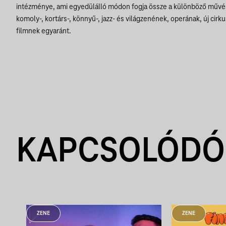
intézménye, ami egyedülálló módon fogja össze a különböző művés
komoly-, kortárs-, könnyű-, jazz- és világzenének, operának, új cir
filmnek egyaránt.
KAPCSOLÓDÓ
ZENE
ZENE