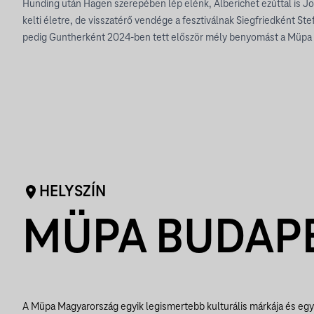
Hunding után Hagen szerepében lép elénk, Alberichet ezúttal is
kelti életre, de visszatérő vendége a fesztiválnak Siegfriedként Ste
pedig Guntherként 2024-ben tett először mély benyomást a Müpa
HELYSZÍN
MÜPA BUDAP
A Müpa Magyarország egyik legismertebb kulturális márkája és egy