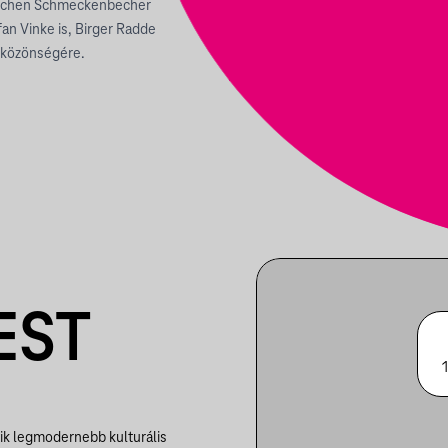
 Jochen Schmeckenbecher
fan Vinke is, Birger Radde
 közönségére.
EST
ik legmodernebb kulturális