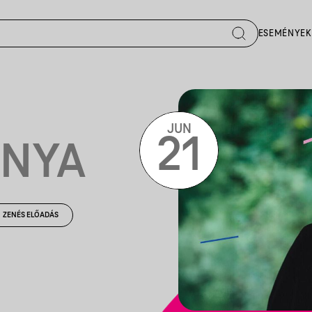
ESEMÉNYEK
JUN
21
ONYA
ZENÉS ELŐADÁS