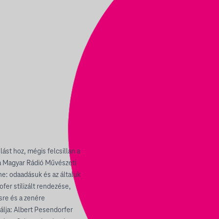
lást hoz, mégis felcsillan a
a Magyar Rádió Művészeti
e: odaadásuk és az általuk
fer stilizált rendezése,
sre és a zenére
álja: Albert Pesendorfer