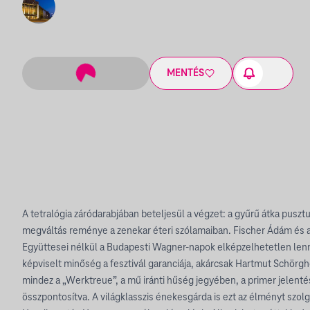
MENTÉS
A tetralógia záródarabjában beteljesül a végzet: a gyűrű átka pusztu
megváltás reménye a zenekar éteri szólamaiban. Fischer Ádám és 
Együttesei nélkül a Budapesti Wagner-napok elképzelhetetlen lenn
képviselt minőség a fesztivál garanciája, akárcsak Hartmut Schörgho
mindez a „Werktreue”, a mű iránti hűség jegyében, a primer jelenté
összpontosítva. A világklasszis énekesgárda is ezt az élményt szolg