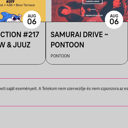
AUG
AUG
06
06
ECTION #217
SAMURAI DRIVE ~
W & JUUZ
PONTOON
PONTOON
theti saját eseményeit. A Telekom nem szervezője és nem szponzora az e