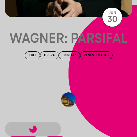
JUN
30
WAGNER: PARSIFAL
KULT
OPERA
SZÍNHÁZ
ZENÉS ELŐADÁS