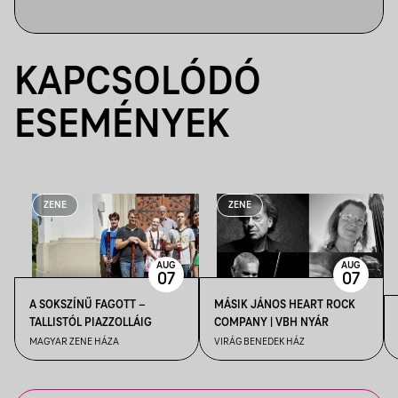
KAPCSOLÓDÓ
ESEMÉNYEK
ZENE
ZENE
AUG
AUG
07
07
A SOKSZÍNŰ FAGOTT –
MÁSIK JÁNOS HEART ROCK
TALLISTÓL PIAZZOLLÁIG
COMPANY | VBH NYÁR
MAGYAR ZENE HÁZA
VIRÁG BENEDEK HÁZ