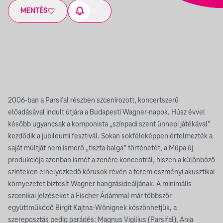
MENTÉS
2006-ban a Parsifal részben szcenírozott, koncertszerű
előadásával indult útjára a Budapesti Wagner-napok. Húsz évvel
később ugyancsak a komponista „színpadi szent ünnepi játékával”
kezdődik a jubileumi fesztivál. Sokan sokféleképpen értelmezték a
saját múltját nem ismerő „tiszta balga” történetét, a Müpa új
produkciója azonban ismét a zenére koncentrál, hiszen a különböző
szinteken elhelyezkedő kórusok révén a terem eszményi akusztikai
környezetet biztosít Wagner hangzásideáljának. A minimális
szcenikai jelzéseket a Fischer Ádámmal már többször
együttműködő Birgit Kajtna-Wönignek köszönhetjük, a
szereposztás pedig parádés: Magnus Vigilius (Parsifal), Anja