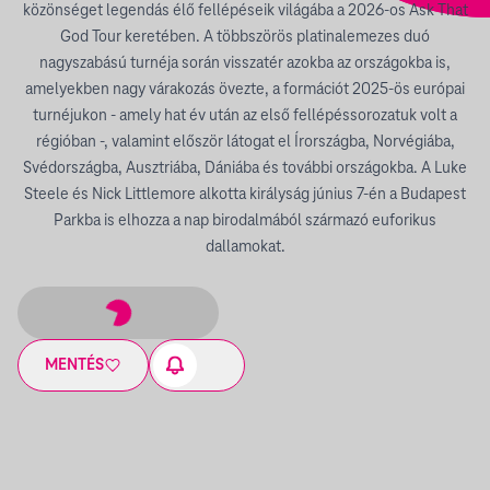
közönséget legendás élő fellépéseik világába a 2026-os Ask That
God Tour keretében. A többszörös platinalemezes duó
nagyszabású turnéja során visszatér azokba az országokba is,
amelyekben nagy várakozás övezte, a formációt 2025-ös európai
turnéjukon - amely hat év után az első fellépéssorozatuk volt a
régióban -, valamint először látogat el Írországba, Norvégiába,
Svédországba, Ausztriába, Dániába és további országokba. A Luke
Steele és Nick Littlemore alkotta királyság június 7-én a Budapest
Parkba is elhozza a nap birodalmából származó euforikus
dallamokat.
MENTÉS