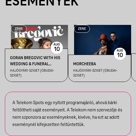
ESEMÉNYEK
ZENE
ZENE
AUG
10
AUG
10
GORAN BREGOVIC WITH HIS
WEDDING & FUNERAL
MORCHEEBA
ORCHESTRA
HAJÓGYÁRI-SZIGET (ÓBUDAI-
HAJÓGYÁRI-SZIGET (ÓBUDAI-
SZIGET)
SZIGET)
A Telekom Spots egy nyitott programajánló, ahová bárki
feltöltheti saját eseményeit. A Telekom nem szervezője és
nem szponzora az eseményeknek, kivéve, ha ezt az adott
eseménynél kifejezetten feltüntettük.