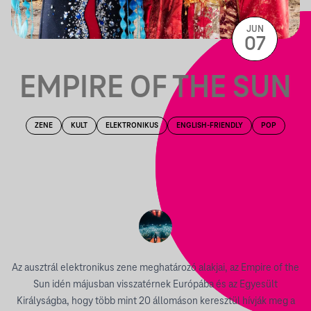
JUN
07
EMPIRE OF THE SUN
ZENE
KULT
ELEKTRONIKUS
ENGLISH-FRIENDLY
POP
Az ausztrál elektronikus zene meghatározó alakjai, az Empire of the
Sun idén májusban visszatérnek Európába és az Egyesült
Királyságba, hogy több mint 20 állomáson keresztül hívják meg a