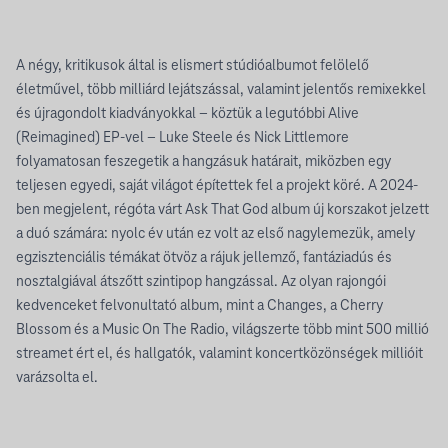
A négy, kritikusok által is elismert stúdióalbumot felölelő
életművel, több milliárd lejátszással, valamint jelentős remixekkel
és újragondolt kiadványokkal – köztük a legutóbbi Alive
(Reimagined) EP-vel – Luke Steele és Nick Littlemore
folyamatosan feszegetik a hangzásuk határait, miközben egy
teljesen egyedi, saját világot építettek fel a projekt köré. A 2024-
ben megjelent, régóta várt Ask That God album új korszakot jelzett
a duó számára: nyolc év után ez volt az első nagylemezük, amely
egzisztenciális témákat ötvöz a rájuk jellemző, fantáziadús és
nosztalgiával átszőtt szintipop hangzással. Az olyan rajongói
kedvenceket felvonultató album, mint a Changes, a Cherry
Blossom és a Music On The Radio, világszerte több mint 500 millió
streamet ért el, és hallgatók, valamint koncertközönségek millióit
varázsolta el.