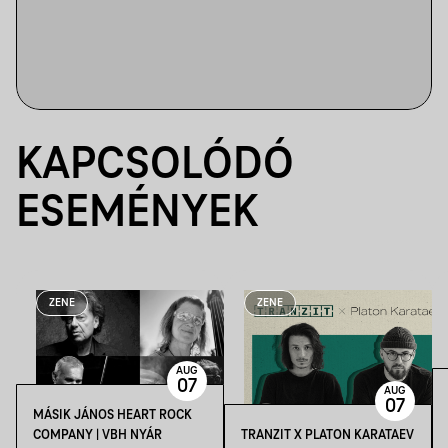
KAPCSOLÓDÓ
ESEMÉNYEK
ZENE
ZENE
AUG
07
AUG
07
MÁSIK JÁNOS HEART ROCK
COMPANY | VBH NYÁR
TRANZIT X PLATON KARATAEV