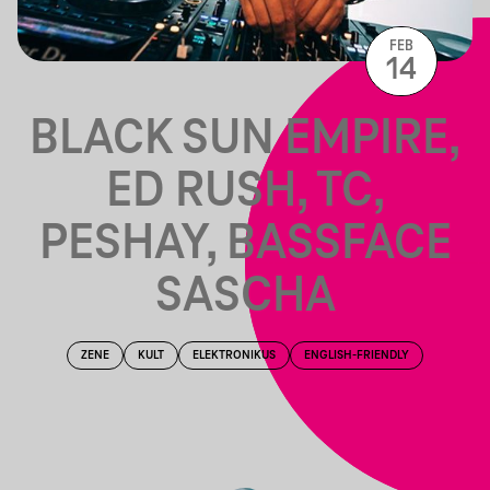
FEB
14
BLACK SUN EMPIRE,
ED RUSH, TC,
PESHAY, BASSFACE
SASCHA
ZENE
KULT
ELEKTRONIKUS
ENGLISH-FRIENDLY