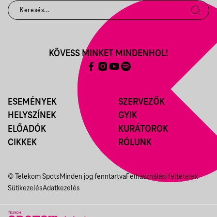
KÖVESS MINKET MINDENHOL!
ESEMÉNYEK
SZERVEZŐK
HELYSZÍNEK
GYIK
ELŐADÓK
KURÁTOROK
CIKKEK
RÓLUNK
© Telekom Spots
Minden jog fenntartva
Felhasználási feltételek
Sütikezelés
Adatkezelés