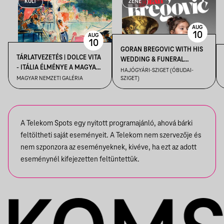
KULT
ZENE
AUG
10
AUG
10
GORAN BREGOVIC WITH HIS
TÁRLATVEZETÉS | DOLCE VITA
WEDDING & FUNERAL
- ITÁLIA ÉLMÉNYE A MAGYAR
ORCHESTRA
HAJÓGYÁRI-SZIGET (ÓBUDAI-
MŰVÉSZETBEN
MAGYAR NEMZETI GALÉRIA
SZIGET)
A Telekom Spots egy nyitott programajánló, ahová bárki
feltöltheti saját eseményeit. A Telekom nem szervezője és
nem szponzora az eseményeknek, kivéve, ha ezt az adott
eseménynél kifejezetten feltüntettük.