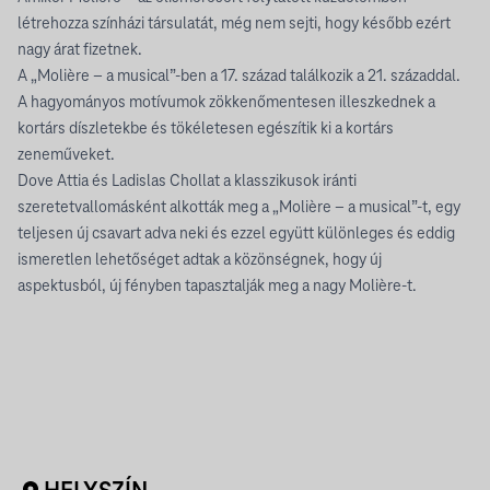
létrehozza színházi társulatát, még nem sejti, hogy később ezért
nagy árat fizetnek.
A „Molière – a musical”-ben a 17. század találkozik a 21. századdal.
A hagyományos motívumok zökkenőmentesen illeszkednek a
kortárs díszletekbe és tökéletesen egészítik ki a kortárs
zeneműveket.
Dove Attia és Ladislas Chollat ​​​​a klasszikusok iránti
szeretetvallomásként alkották meg a „Molière – a musical”-t, egy
teljesen új csavart adva neki és ezzel együtt különleges és eddig
ismeretlen lehetőséget adtak a közönségnek, hogy új
aspektusból, új fényben tapasztalják meg a nagy Molière-t.