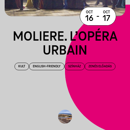
OCT
OCT
-
16
17
MOLIERE. L’OPÉRA
URBAIN
KULT
ENGLISH-FRIENDLY
SZÍNHÁZ
ZENÉS ELŐADÁS