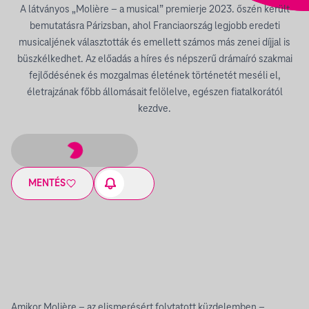
A látványos „Molière – a musical” premierje 2023. őszén került
bemutatásra Párizsban, ahol Franciaország legjobb eredeti
musicaljének választották és emellett számos más zenei díjjal is
büszkélkedhet. Az előadás a híres és népszerű drámaíró szakmai
fejlődésének és mozgalmas életének történetét meséli el,
életrajzának főbb állomásait felölelve, egészen fiatalkorától
kezdve.
MENTÉS
Amikor Molière – az elismerésért folytatott küzdelemben –