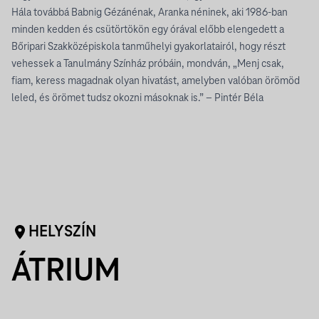
Hála továbbá Babnig Gézánénak, Aranka néninek, aki 1986-ban
minden kedden és csütörtökön egy órával előbb elengedett a
Bőripari Szakközépiskola tanműhelyi gyakorlatairól, hogy részt
vehessek a Tanulmány Színház próbáin, mondván, „Menj csak,
fiam, keress magadnak olyan hivatást, amelyben valóban örömöd
leled, és örömet tudsz okozni másoknak is.” – Pintér Béla
HELYSZÍN
ÁTRIUM