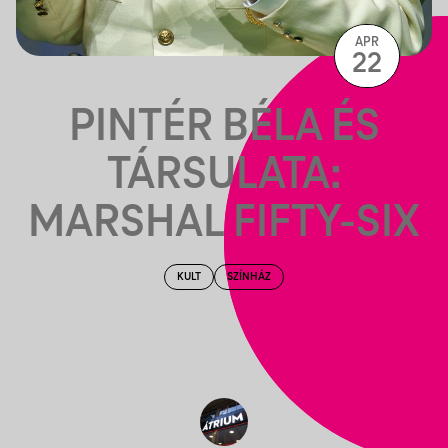
APR
22
PINTÉR BÉLA ÉS
TÁRSULATA:
MARSHAL FIFTY-SIX
KULT
SZÍNHÁZ