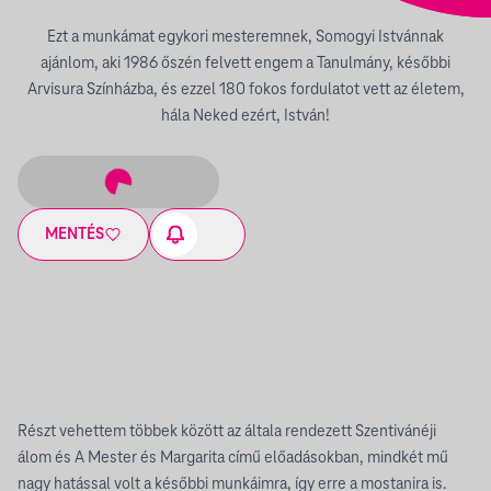
Ezt a munkámat egykori mesteremnek, Somogyi Istvánnak
ajánlom, aki 1986 őszén felvett engem a Tanulmány, későbbi
Arvisura Színházba, és ezzel 180 fokos fordulatot vett az életem,
hála Neked ezért, István!
MENTÉS
Részt vehettem többek között az általa rendezett Szentivánéji
álom és A Mester és Margarita című előadásokban, mindkét mű
nagy hatással volt a későbbi munkáimra, így erre a mostanira is.