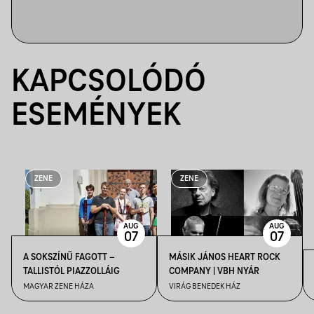
KAPCSOLÓDÓ
ESEMÉNYEK
ZENE
ZENE
AUG
AUG
07
07
A SOKSZÍNŰ FAGOTT –
MÁSIK JÁNOS HEART ROCK
TALLISTÓL PIAZZOLLÁIG
COMPANY | VBH NYÁR
MAGYAR ZENE HÁZA
VIRÁG BENEDEK HÁZ