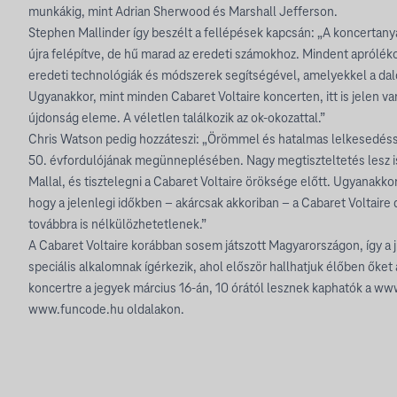
munkákig, mint Adrian Sherwood és Marshall Jefferson.
Stephen Mallinder így beszélt a fellépések kapcsán: „A koncertanya
újra felépítve, de hű marad az eredeti számokhoz. Mindent aprólék
eredeti technológiák és módszerek segítségével, amelyekkel a dal
Ugyanakkor, mint minden Cabaret Voltaire koncerten, itt is jelen va
újdonság eleme. A véletlen találkozik az ok-okozattal.”
Chris Watson pedig hozzáteszi: „Örömmel és hatalmas lelkesedésse
50. évfordulójának megünneplésében. Nagy megtiszteltetés lesz i
Mallal, és tisztelegni a Cabaret Voltaire öröksége előtt. Ugyanakko
hogy a jelenlegi időkben – akárcsak akkoriban – a Cabaret Voltaire
továbbra is nélkülözhetetlenek.”
A Cabaret Voltaire korábban sosem játszott Magyarországon, így a j
speciális alkalomnak ígérkezik, ahol először hallhatjuk élőben őket
koncertre a jegyek március 16-án, 10 órától lesznek kaphatók a www
www.funcode.hu oldalakon.