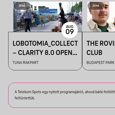
ZENE
ZENE
AUG
09
LOBOTOMIA_COLLECTIVE
THE ROV
– CLARITY 8.0 OPEN
CLUB
AIR
TUNA RAKPART
BUDAPEST PARK
A Telekom Spots egy nyitott programajánló, ahová bárki feltöl
feltüntettük.