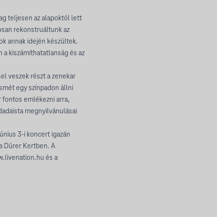
g teljesen az alapoktól lett
osan rekonstruáltunk az
ok annak idején készültek.
n a kiszámíthatatlanság és az
l veszek részt a zenekar
smét egy színpadon állni
r fontos emlékezni arra,
 dadaista megnyilvánulásai
únius 3-i koncert igazán
 a Dürer Kertben. A
.livenation.hu és a