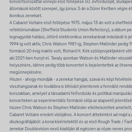
koncertsorozattal ünnepli első fellépése 50. évfordulóját, Budape
állomások között szerepel, így június 3-án a Dürer Kertben végre él
ikonikus zenekart.
A Cabaret Voltaire első fellépése 1975. május 13-án volt a sheffiel
refektóriumában (Sheffield Students Union Refectory), a dátum pe
legnagyobb hatású, úttörő elektronikus zenekarának indulását is jel
1994-ig volt aktív, Chris Watson 1981-ig, Stephen Mallinder pedig 19
formáció 20 évig inaktív volt, Richard H. Kirk szólóprojektjeként vi
aki 2021-ben hunyt el. Tavaly azonban Watson és Mallinder visszaté
helyszínére, idénre pedig több koncertet is bejelentettek az ötven
megünneplésére.
Hiszen - ahogy mondják - a zenekar hangjai, szavai és képi felvétel
visszhangzanak és továbbra is kihívást jelentenek a fennálló rend
korszakban, amelyet a társadalmi felfordulás és politikai manipuláci
koncerteken az experimentális formáció célja az alapvető jelentő
hiszen Chris Watson és Stephen Mallinder elkötelezettek amellett
Cabaret Voltaire eredeti víziójához. A koncert áttekintést ad majd 
diszkográfiájából: a korai kísérletektől és az első Rough Trade / Fa
zenekar Doublevision nevű kiadóján át egészen az olyan neves pro