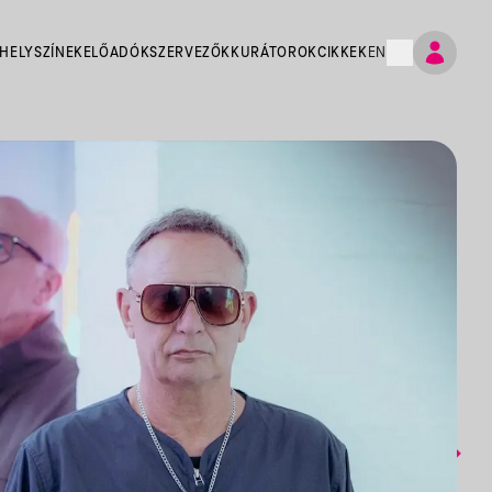
HELYSZÍNEK
ELŐADÓK
SZERVEZŐK
KURÁTOROK
CIKKEK
EN