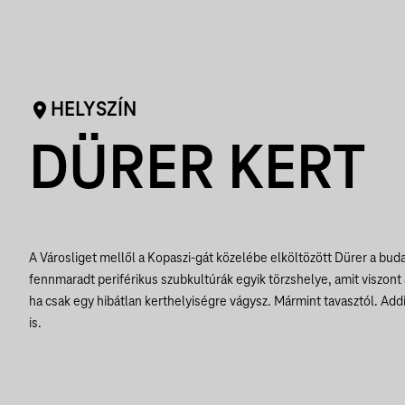
HELYSZÍN
DÜRER KERT
A Városliget mellől a Kopaszi-gát közelébe elköltözött Dürer a bu
fennmaradt periférikus szubkultúrák egyik törzshelye, amit viszont
ha csak egy hibátlan kerthelyiségre vágysz. Mármint tavasztól. Add
is.