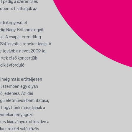
st pedig a szerencsés
őben is hallhatjuk az
di diákegyesület
dig Nagy-Britannia egyik
zi. A csapat eredetileg
94-ig volt a zenekar tagja. A
tte tovább a nevet 2009-ig,
rtek első koncertjük
edik évforduló
ei még ma is erőteljesen
del szemben egy olyan
ó jellemez. Az idei
ségű életművük bemutatása,
, hogy hűek maradjanak a
a zenekar lenyűgöző
ctory kiadványoktól kezdve a
ducerekkel való közös