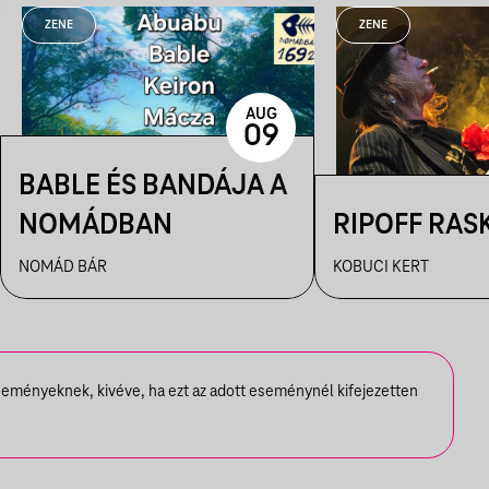
ZENE
ZENE
AUG
09
BABLE ÉS BANDÁJA A
NOMÁDBAN
RIPOFF RAS
NOMÁD BÁR
KOBUCI KERT
seményeknek, kivéve, ha ezt az adott eseménynél kifejezetten