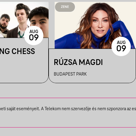
ZENE
AUG
09
AUG
09
ING CHESS
RÚZSA MAGDI
BUDAPEST PARK
theti saját eseményeit. A Telekom nem szervezője és nem szponzora az e