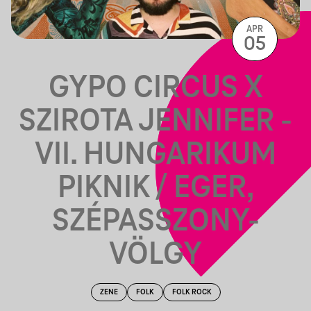
APR
05
GYPO CIRCUS X
SZIROTA JENNIFER -
VII. HUNGARIKUM
PIKNIK / EGER,
SZÉPASSZONY-
VÖLGY
ZENE
FOLK
FOLK ROCK