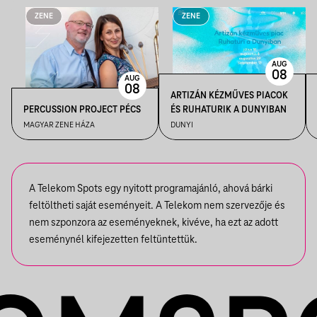
ZENE
ZENE
AUG
08
AUG
08
ARTIZÁN KÉZMŰVES PIACOK
PERCUSSION PROJECT PÉCS
ÉS RUHATURIK A DUNYIBAN
MAGYAR ZENE HÁZA
DUNYI
A Telekom Spots egy nyitott programajánló, ahová bárki
feltöltheti saját eseményeit. A Telekom nem szervezője és
nem szponzora az eseményeknek, kivéve, ha ezt az adott
eseménynél kifejezetten feltüntettük.