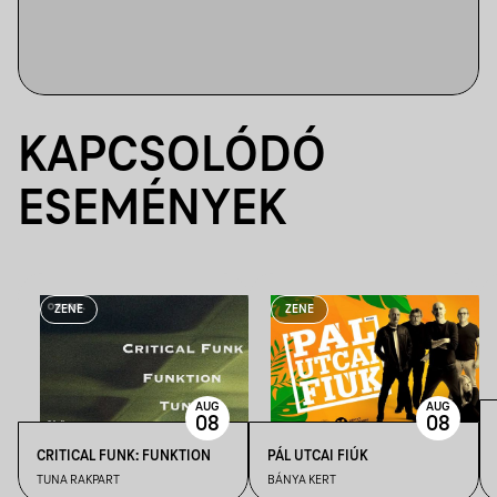
KAPCSOLÓDÓ
ESEMÉNYEK
ZENE
ZENE
AUG
AUG
08
08
CRITICAL FUNK: FUNKTION
PÁL UTCAI FIÚK
TUNA RAKPART
BÁNYA KERT