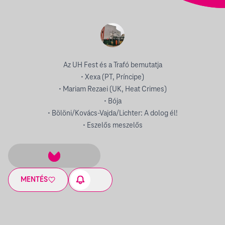
Az UH Fest és a Trafó bemutatja
• Xexa (PT, Príncipe)
• Mariam Rezaei (UK, Heat Crimes)
• Bója
• Bölöni/Kovács-Vajda/Lichter: A dolog él!
• Eszelős meszelős
MENTÉS