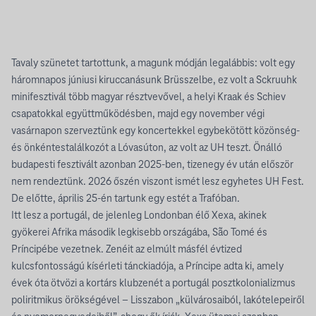
Tavaly szünetet tartottunk, a magunk módján legalábbis: volt egy
háromnapos júniusi kiruccanásunk Brüsszelbe, ez volt a Sckruuhk
minifesztivál több magyar résztvevővel, a helyi Kraak és Schiev
csapatokkal együttműködésben, majd egy november végi
vasárnapon szerveztünk egy koncertekkel egybekötött közönség-
és önkéntestalálkozót a Lóvasúton, az volt az UH teszt. Önálló
budapesti fesztivált azonban 2025-ben, tizenegy év után először
nem rendeztünk. 2026 őszén viszont ismét lesz egyhetes UH Fest.
De előtte, április 25-én tartunk egy estét a Trafóban.
Itt lesz a portugál, de jelenleg Londonban élő Xexa, akinek
gyökerei Afrika második legkisebb országába, São Tomé és
Príncipébe vezetnek. Zenéit az elmúlt másfél évtized
kulcsfontosságú kísérleti tánckiadója, a Príncipe adta ki, amely
évek óta ötvözi a kortárs klubzenét a portugál posztkolonializmus
poliritmikus örökségével – Lisszabon „külvárosaiból, lakótelepeiről