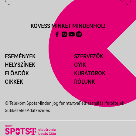
KÖVESS MINKET MINDENHOL!
ESEMÉNYEK
SZERVEZŐK
HELYSZÍNEK
GYIK
ELŐADÓK
KURÁTOROK
CIKKEK
RÓLUNK
© Telekom Spots
Minden jog fenntartva
Felhasználási feltételek
Sütikezelés
Adatkezelés