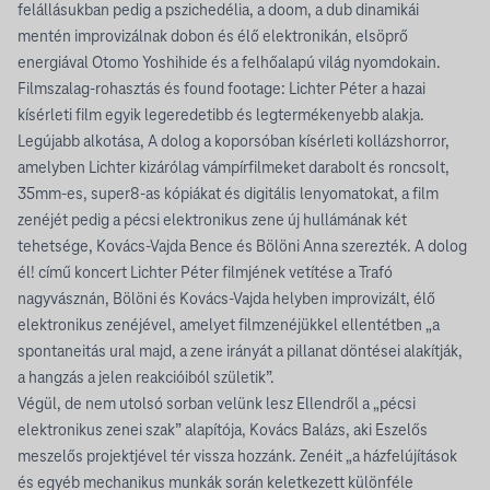
felállásukban pedig a pszichedélia, a doom, a dub dinamikái
mentén improvizálnak dobon és élő elektronikán, elsöprő
energiával Otomo Yoshihide és a felhőalapú világ nyomdokain.
Filmszalag-rohasztás és found footage: Lichter Péter a hazai
kísérleti film egyik legeredetibb és legtermékenyebb alakja.
Legújabb alkotása, A dolog a koporsóban kísérleti kollázshorror,
amelyben Lichter kizárólag vámpírfilmeket darabolt és roncsolt,
35mm-es, super8-as kópiákat és digitális lenyomatokat, a film
zenéjét pedig a pécsi elektronikus zene új hullámának két
tehetsége, Kovács-Vajda Bence és Bölöni Anna szerezték. A dolog
él! című koncert Lichter Péter filmjének vetítése a Trafó
nagyvásznán, Bölöni és Kovács-Vajda helyben improvizált, élő
elektronikus zenéjével, amelyet filmzenéjükkel ellentétben „a
spontaneitás ural majd, a zene irányát a pillanat döntései alakítják,
a hangzás a jelen reakcióiból születik”.
Végül, de nem utolsó sorban velünk lesz Ellendről a „pécsi
elektronikus zenei szak” alapítója, Kovács Balázs, aki Eszelős
meszelős projektjével tér vissza hozzánk. Zenéit „a házfelújítások
és egyéb mechanikus munkák során keletkezett különféle