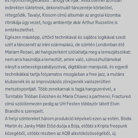
és nyomornegyedeiből”, ahogy ők írják. Xexa ütemei azonban
indirekten lüktetnek, dekonstruált tánczenéje körbeölel,
rétegződik. Tavalyi, Kissom című albumán az angolai kizomba
ritmikája úgy vezet, hogy ambientje akár Arthur Russellre is
emlékeztethet.
Egészen másképp, úttörő technikával és sajátos logikával szedi
szét a tánczenét az iráni származású, de szintén Londonban élő
Mariam Rezaei, aki hangszerként szólaltatja meg a lemezjátszókat:
nem arra használja a lemeztűt, amire való, szinuszhullámokat
irányít a sebességszabályozóval, digitálisan manipulál, és egyedi
technikákkal tartja folyamatos mozgásban a free jazz, a mutáns
klubzenék és az improvizációs zörejzenék valószerűtlen
metszéspontjait. Több zenekarnak is tagja hangszerével, a
Turntable Trióban Evicshen és Maria Chavez a partnerei, Fractured
című szólólemezén pedig az UH Festen többször látott Elvin
Brandhi is szerepelt.
A helyi színtereket három produkció képviseli ezen az estén. Bódis
Martin és Janky Máté Előd duója a Bója, előbbi a Kripta freepunk
közegéből, utóbbi részben az AQB alkotóközösségéből, új