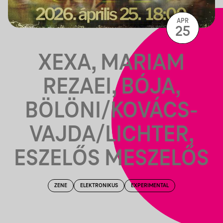
APR
25
XEXA, MARIAM
REZAEI, BÓJA,
BÖLÖNI/KOVÁCS-
VAJDA/LICHTER,
ESZELŐS MESZELŐS
ZENE
ELEKTRONIKUS
EXPERIMENTAL