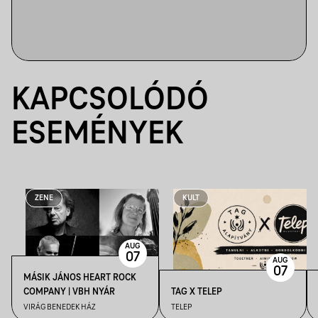
KAPCSOLÓDÓ
ESEMÉNYEK
ZENE
KULT
AUG
07
AUG
07
MÁSIK JÁNOS HEART ROCK
COMPANY | VBH NYÁR
TAG X TELEP
VIRÁG BENEDEK HÁZ
TELEP