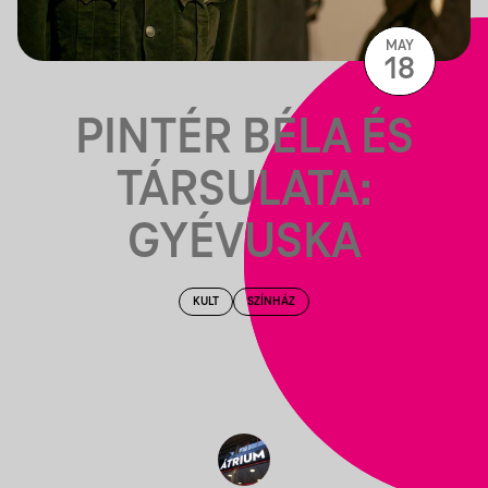
MAY
18
PINTÉR BÉLA ÉS
TÁRSULATA:
GYÉVUSKA
KULT
SZÍNHÁZ