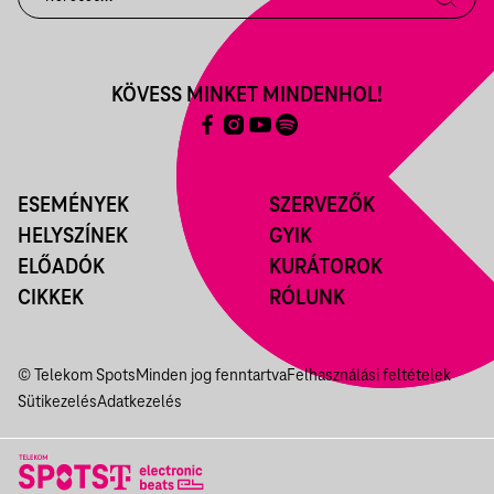
KÖVESS MINKET MINDENHOL!
ESEMÉNYEK
SZERVEZŐK
HELYSZÍNEK
GYIK
ELŐADÓK
KURÁTOROK
CIKKEK
RÓLUNK
© Telekom Spots
Minden jog fenntartva
Felhasználási feltételek
Sütikezelés
Adatkezelés