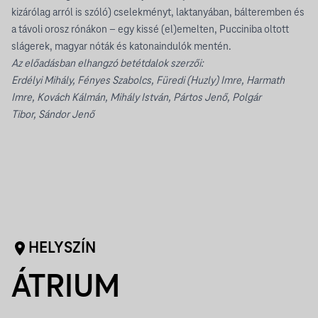
kizárólag arról is szóló) cselekményt, laktanyában, bálteremben és
a távoli orosz rónákon – egy kissé (el)emelten, Pucciniba oltott
slágerek, magyar nóták és katonaindulók mentén.
Az előadásban elhangzó betétdalok szerzői:
Erdélyi Mihály, Fényes Szabolcs, Füredi (Huzly) Imre, Harmath
Imre, Kovách Kálmán, Mihály István, Pártos Jenő, Polgár
Tibor, Sándor Jenő
HELYSZÍN
ÁTRIUM