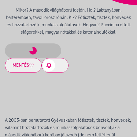
Mikor? A második világháború idején. Hol? Laktanyában,
bálteremben, távoli orosz rónán. Kik? Főtisztek, tisztek, honvédek
és hozzátartozóik, munkaszolgálatosok. Hogyan? Pucciniba oltott
slágerekkel, magyar nótákkal és katonaindulókkal.
MENTÉS
A 2003-ban bemutatott Gyévuskában főtisztek, tisztek, honvédek,
valamint hozzátartozóik és munkaszolgálatosok bonyolítják a
második világháború korában játszódó (de nem feltétlenül