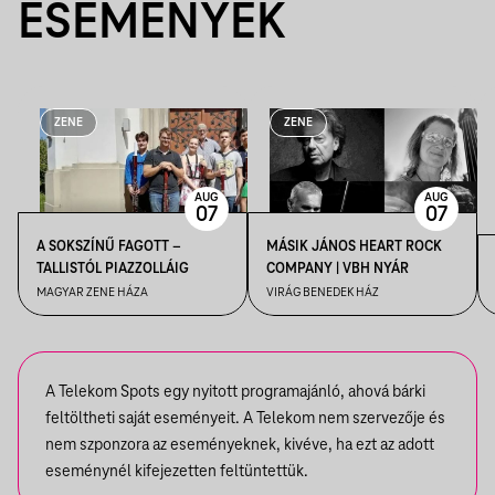
ESEMÉNYEK
ZENE
ZENE
AUG
AUG
07
07
A SOKSZÍNŰ FAGOTT –
MÁSIK JÁNOS HEART ROCK
TALLISTÓL PIAZZOLLÁIG
COMPANY | VBH NYÁR
MAGYAR ZENE HÁZA
VIRÁG BENEDEK HÁZ
A Telekom Spots egy nyitott programajánló, ahová bárki
feltöltheti saját eseményeit. A Telekom nem szervezője és
nem szponzora az eseményeknek, kivéve, ha ezt az adott
eseménynél kifejezetten feltüntettük.