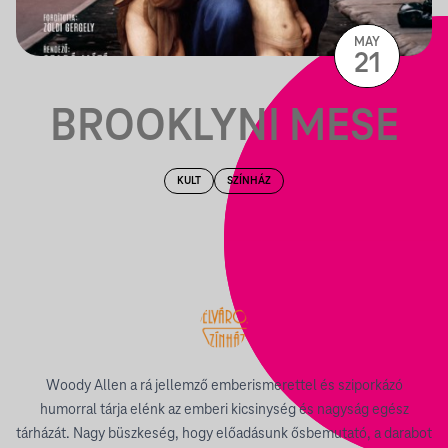
MAY
21
BROOKLYNI MESE
KULT
SZÍNHÁZ
Woody Allen a rá jellemző emberismerettel és sziporkázó
humorral tárja elénk az emberi kicsinység és nagyság egész
tárházát. Nagy büszkeség, hogy előadásunk ősbemutató, a darabot