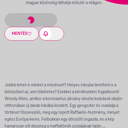
magyar közönség láthatja először a világon.
MENTÉS
Jobbá tehet-e minket a művészet? Helyes irányba terelheti-e a
bűnösöket az, ami tökéletes? Ezekkel a kérdésekkel foglalkozott
Woody Allen, amikor a koronavírus-járvány okozta lezárások idején
otthonában új darab írásába kezdett. Egy gengszter és családja a
történet főszereplői, meg egy lopott Raffaello-festmény, melyet
egész Európa keres. Felbukkan egy dörzsölt orgazda, és a kép
hamarosan ott díszeleg a maffiafőnök szobájának falán....